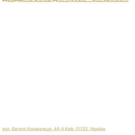
вул. Євгена Коновальця, 44-А Київ, 01133, Україна