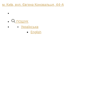
м. Київ, вул. Євгена Коновальця, 44-А
ПОШУК
Українська
English