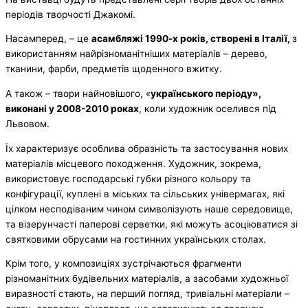
періодів творчості Джакомі.
Насамперед, – це
асамбляжі 1990-х років, створені в Італії,
з
використанням найрізноманітніших матеріалів – дерево,
тканини, фарби, предметів щоденного вжитку.
А також – твори найновішого, «
українського періоду»,
виконані у 2008-2010 роках
, коли художник оселився під
Львовом.
Їх характеризує особлива образність та застосування нових
матеріалів місцевого походження. Художник, зокрема,
використовує господарські губки різного кольору та
конфігурації, куплені в міських та сільських універмагах, які
цілком несподіваним чином символізують наше середовище,
та візерунчасті паперові серветки, які можуть асоціюватися зі
святковими обрусами на гостинних українських столах.
Крім того, у композиціях зустрічаються фрагменти
різноманітних будівельних матеріалів, а засобами художньої
виразності стають, на перший погляд, тривіальні матеріали –