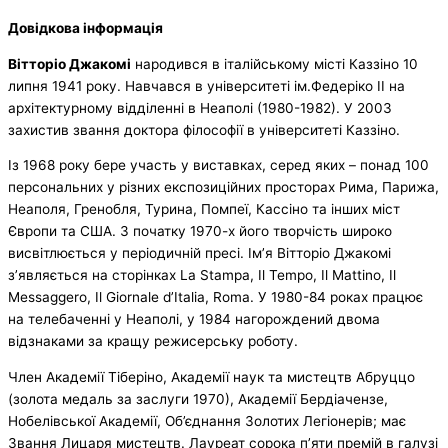
Довідкова інформація
Вітторіо Джакомі
народився в італійському місті Каззіно 10
липня 1941 року. Навчався в університеті ім.Федеріко ІІ на
архітектурному відділенні в Неаполі (1980-1982). У 2003
захистив звання доктора філософії в університеті Каззіно.
Із 1968 року бере участь у виставках, серед яких – понад 100
персональних у різних експозиційних просторах Рима, Парижа,
Неаполя, Гренобля, Турина, Помпеї, Кассіно та інших міст
Європи та США. З початку 1970-х його творчість широко
висвітлюється у періодичній пресі. Ім’я Вітторіо Джакомі
з’являється на сторінках La Stampa, Il Tempo, Il Mattino, Il
Messaggero, Il Giornale d’Italia, Roma. У 1980-84 роках працює
на телебаченні у Неаполі, у 1984 нагорождений двома
відзнаками за кращу режисерську роботу.
Член Академії Тіберіно, Академії наук та мистецтв Абруццо
(золота медаль за заслуги 1970), Академії Бердіачензе,
Нобелівської Академії, Об’єднання Золотих Легіонерів; має
Звання Лицаря мистецтв. Лауреат сорока п’яти премій в галузі