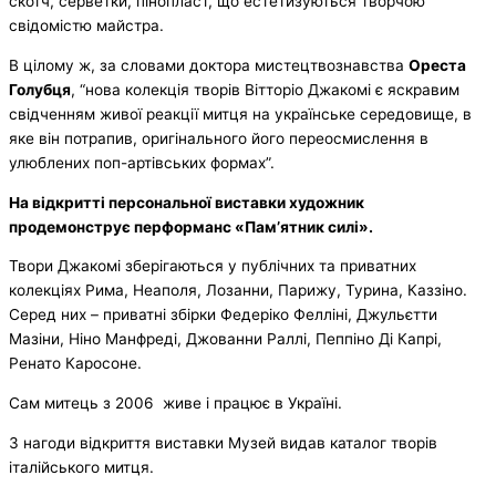
скотч, серветки, пінопласт, що естетизуються творчою
свідомістю майстра.
В цілому ж, за словами доктора мистецтвознавства
Ореста
Голубця
, “нова колекція творів Вітторіо Джакомі є яскравим
свідченням живої реакції митця на українське середовище, в
яке він потрапив, оригінального його переосмислення в
улюблених поп-артівських формах”.
На відкритті персональної виставки художник
продемонструє перформанс «Пам’ятник силі».
Твори Джакомі зберігаються у публічних та приватних
колекціях Рима, Неаполя, Лозанни, Парижу, Турина, Каззіно.
Серед них – приватні збірки Федеріко Фелліні, Джульєтти
Мазіни, Ніно Манфреді, Джованни Раллі, Пеппіно Ді Капрі,
Ренато Каросоне.
Сам митець з 2006 живе і працює в Україні.
З нагоди відкриття виставки Музей видав каталог творів
італійського митця.