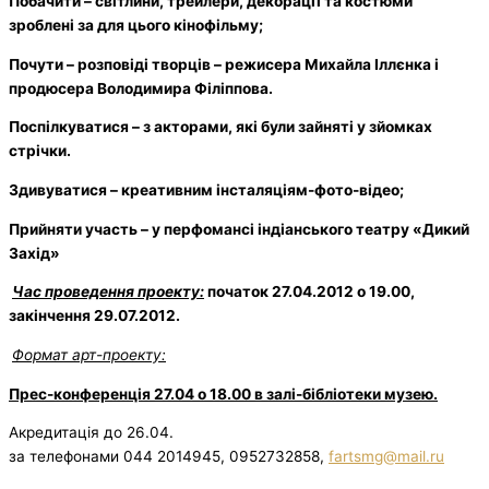
Побачити – світлини, трейлери, декорації та костюми
зроблені за для цього кінофільму;
Почути – розповіді творців – режисера Михайла Іллєнка і
продюсера Володимира Філіппова.
Поспілкуватися – з акторами, які були зайняті у зйомках
стрічки.
Здивуватися – креативним інсталяціям-фото-відео;
Прийняти участь – у перфомансі індіанського театру
«Дикий
Захід»
Час проведення проекту:
початок
27.04.2012
о 19.00,
закінчення
29.07.2012
.
Формат
арт-проекту
:
Прес-конференція 27.04 о 18.00 в залі-бібліотеки музею.
Акредитація до 26.04.
за телефонами 044 2014945, 0952732858,
fartsmg@mail.ru