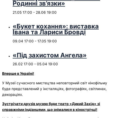
Родинні зв’язки»
21.05 17:00
-
28.06 19:00
«Букет кохання»: виставка
Івана та Лариси Бровді
09.04 17:00
-
17.05 19:00
«Під захистом Ангела»
26.02 17:00
-
05.04 19:00
Вперше в Укра
їні
!
У Музеї сучасного мистецтва неповторний світ кінофільму
буде представлений у інсталяціях, фотографіях, світлинах,
декораціях.
Зустрічати друзів музею буде театр «Дикий Захід» зі
справжніми індіанцями, що знімалися в кінострічці!