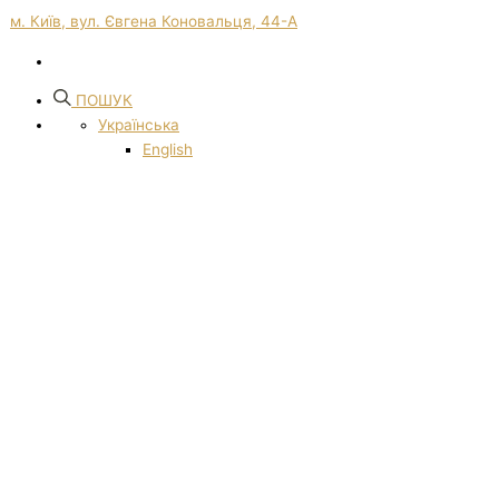
м. Київ, вул. Євгена Коновальця, 44-А
ПОШУК
Українська
English