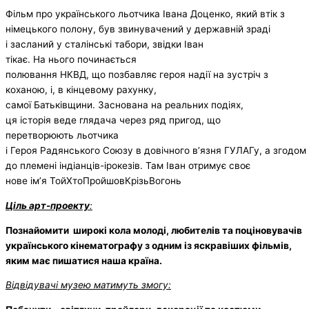
Фільм про українського льотчика Івана Доценко, який втік з
німецького полону, був звинувачений у державній зраді
і засланий у сталінські табори, звідки Іван
тікає. На нього починається
полювання НКВД, що позбавляє героя надії на зустріч з
коханою, і, в кінцевому рахунку,
самої Батьківщини. Заснована на реальних подіях,
ця історія веде глядача через ряд пригод, що
перетворюють льотчика
і Героя Радянського Союзу в довічного в’язня ГУЛАГу, а згодом
до племені індіанців-ірокезів. Там Іван отримує своє
нове ім’я ТойХтоПройшовКрізьВогонь
Ціль арт-проекту
:
Познайомити широкі кола молоді, любителів та поціновувачів
українського кінематографу з одним із яскравіших фільмів,
яким має пишатися наша країна.
Відвідувачі музею матимуть змогу: