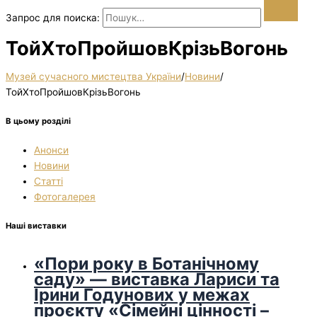
Запрос для поиска:
ТойХтоПройшовКрізьВогонь
Музей сучасного мистецтва України
/
Новини
/
ТойХтоПройшовКрізьВогонь
В цьому розділі
Анонси
Новини
Статті
Фотогалерея
Наші виставки
«Пори року в Ботанічному
саду» — виставка Лариси та
Ірини Годунових у межах
проєкту «Сімейні цінності –