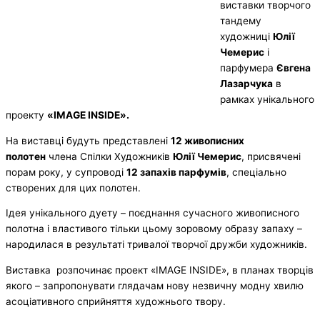
виставки творчого
тандему
художниці
Юлії
Чемерис
і
парфумера
Євгена
Лазарчука
в
рамках унікального
проекту
«IMAGE INSIDE»
.
На виставці будуть представлені
12 живописних
полотен
члена Спілки Художників
Юлії Чемерис
, присвячені
порам року, у супроводі
12 запахів парфумів
, спеціально
створених для цих полотен.
Ідея унікального дуету – поєднання сучасного живописного
полотна і властивого тільки цьому зоровому образу запаху –
народилася в результаті тривалої творчої дружби художників.
Виставка розпочинає проект «IMAGE INSIDE», в планах творців
якого – запропонувати глядачам нову незвичну модну хвилю
асоціативного сприйняття художнього твору.