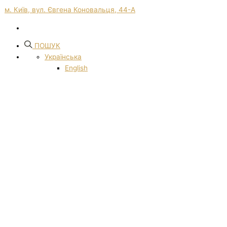
м. Київ, вул. Євгена Коновальця, 44-А
ПОШУК
Українська
English