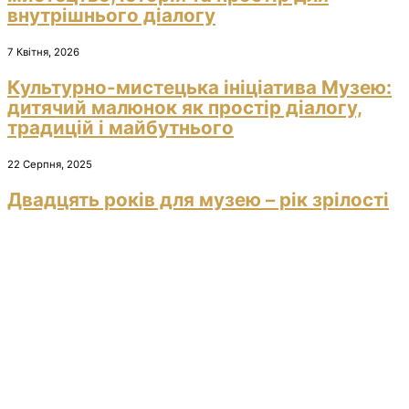
внутрішнього діалогу
7 Квітня, 2026
Культурно-мистецька ініціатива Музею:
дитячий малюнок як простір діалогу,
традицій і майбутнього
22 Серпня, 2025
Двадцять років для музею – рік зрілості