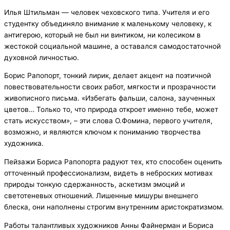
Илья Штильман — человек чеховского типа. Учителя и его
студентку объединяло внимание к маленькому человеку, к
антигерою, который не был ни винтиком, ни колесиком в
жестокой социальной машине, а оставался самодостаточной
духовной личностью.
Борис Рапопорт, тонкий лирик, делает акцент на поэтичной
повествовательности своих работ, мягкости и прозрачности
живописного письма. «Избегать фальши, салона, заученных
цветов… Только то, что природа откроет именно тебе, может
стать искусством», – эти слова О.Фомина, первого учителя,
возможно, и являются ключом к пониманию творчества
художника.
Пейзажи Бориса Рапопорта радуют тех, кто способен оценить
отточенный профессионализм, видеть в неброских мотивах
природы тонкую сдержанность, аскетизм эмоций и
светотеневых отношений. Лишенные мишуры внешнего
блеска, они наполнены строгим внутренним аристократизмом.
Работы талантливых художников Анны Файнерман и Бориса