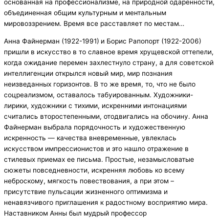
основанная на профессионализме, на природной одаренности,
объединенная общим культурным и ментальным
мировоззрением. Время все расставляет по местам…
Анна Файнерман (1922-1991)
и Борис Рапопорт (1922-2006)
пришли в искусство в то славное время хрущевской оттепели,
когда ожидание перемен захлестнуло страну, а для советской
интеллигенции открылся новый мир, мир познания
неизведанных горизонтов. В то же время, то, что не было
соцреализмом, оставалось табуированным. Художники-
лирики, художники с тихими, искренними интонациями
считались второстепенными, отодвигались на обочину. Анна
Файнерман выбрала порядочность и художественную
искренность — качества вневременные, увлеклась
искусством импрессионистов и это нашло отражение в
стилевых приемах ее письма. Простые, незамысловатые
сюжеты повседневности, искренняя любовь ко всему
неброскому, мягкость повествования, а при этом –
присутствие пульсации жизненного оптимизма и
ненавязчивого приглашения к радостному восприятию мира.
Наставником Анны был мудрый профессор