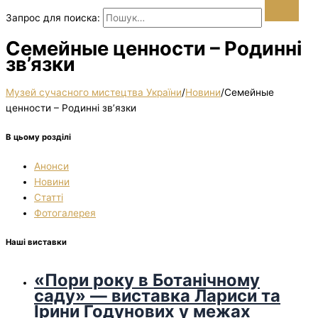
Запрос для поиска:
Семейные ценности – Родинні
зв’язки
Музей сучасного мистецтва України
/
Новини
/
Семейные
ценности – Родинні зв’язки
В цьому розділі
Анонси
Новини
Статті
Фотогалерея
Наші виставки
«Пори року в Ботанічному
саду» — виставка Лариси та
Ірини Годунових у межах