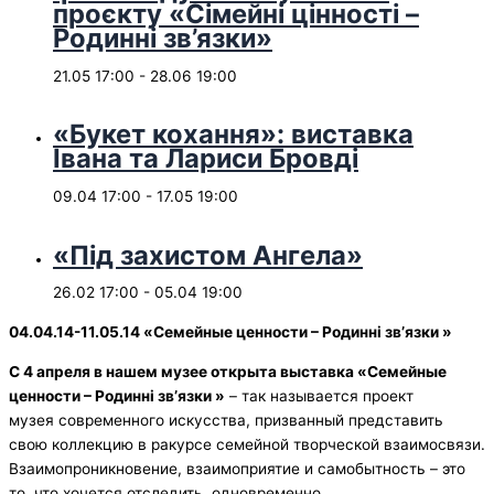
проєкту «Сімейні цінності –
Родинні зв’язки»
21.05 17:00
-
28.06 19:00
«Букет кохання»: виставка
Івана та Лариси Бровді
09.04 17:00
-
17.05 19:00
«Під захистом Ангела»
26.02 17:00
-
05.04 19:00
04.04.14-11.05.14 «Семейные ценности – Родинн
і зв
’язки »
С 4 апреля в нашем музее открыта выставка «Семейные
ценности – Родинн
і зв
’язки »
– так называется проект
музея современного искусства, призванный представить
свою коллекцию в ракурсе семейной творческой взаимосвязи.
Взаимопроникновение, взаимоприятие и самобытность – это
то, что хочется отследить, одновременно