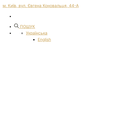
м. Київ, вул. Євгена Коновальця, 44-А
ПОШУК
Українська
English