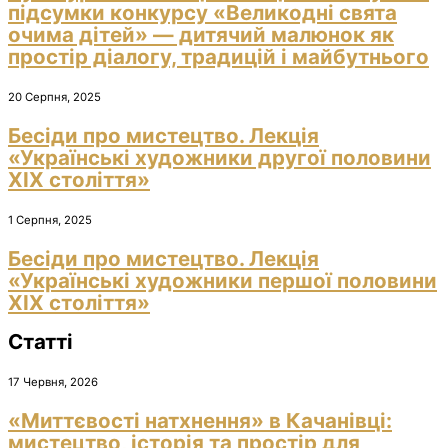
підсумки конкурсу «Великодні свята
очима дітей» — дитячий малюнок як
простір діалогу, традицій і майбутнього
20 Серпня, 2025
Бесіди про мистецтво. Лекція
«Українські художники другої половини
ХІХ століття»
1 Серпня, 2025
Бесіди про мистецтво. Лекція
«Українські художники першої половини
ХІХ століття»
Статті
17 Червня, 2026
«Миттєвості натхнення» в Качанівці:
мистецтво, історія та простір для