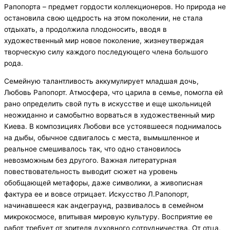
Рапопорта – предмет гордости коллекционеров. Но природа не
остановила свою щедрость на этом поколении, не стала
отдыхать, а продолжила плодоносить, вводя в
художественный мир новое поколение, жизнеутверждая
творческую силу каждого последующего члена большого
рода.
Семейную талантливость аккумулирует младшая дочь,
Любовь Рапопорт. Атмосфера, что царила в семье, помогла ей
рано определить свой путь в искусстве и еще школьницей
неожиданно и самобытно ворваться в художественный мир
Киева. В композициях Любови все устоявшееся поднималось
на дыбы, обычное сдвигалось с места, вымышленное и
реальное смешивалось так, что одно становилось
невозможным без другого. Важная литературная
повествовательность выводит сюжет на уровень
обобщающей метафоры, даже символики, а живописная
фактура ее и вовсе отрицает. Искусство Л.Рапопорт,
начинавшееся как андеграунд, развивалось в семейном
микрокосмосе, впитывая мировую культуру. Восприятие ее
работ требует от зрителя духовного сотрудничества. От отца,