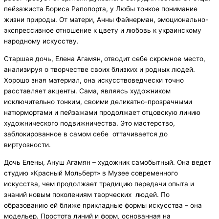
пейзажиста Бориса Рапопорта, у Любы тонкое понимание
жизни природы. От матери, Анны Файнерман, эмоционально-
экспрессивное отношение к цвету и любовь к украинскому
народному искусству.
Старшая дочь, Елена Агамян,
отводит себе скромное место,
анализируя о творчестве своих близких и родных людей.
Хорошо зная материал, она искусствоведчески точно
расставляет акценты. Сама, являясь художником
исключительно тонким, своими деликатно-прозрачными
натюрмортами и пейзажами продолжает отцовскую линию
художнического подвижничества. Это мастерство,
заблокированное в самом себе оттачивается до
виртуозности.
Дочь Елены, Ануш Агамян – художник самобытный. Она ведет
студию «Красный Мольберт» в Музее современного
искусства, чем продолжает традицию передачи опыта и
знаний новым поколениям творческих людей. По
образованию ей ближе прикладные формы искусства – она
модельер. Простота линий и форм, основанная на