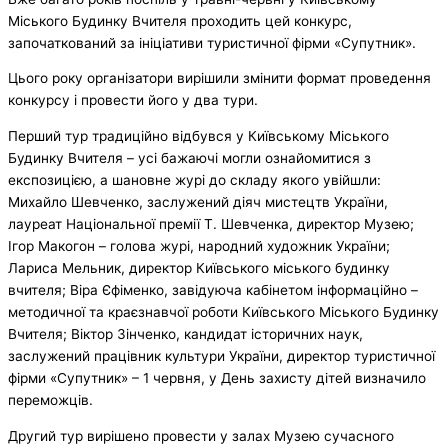
Міського Будинку Вчителя проходить цей конкурс,
започаткований за ініціативи туристичної фірми «Супутник».
Цього року організатори вирішили змінити формат проведення
конкурсу і провести його у два тури.
Перший тур традиційно відбувся у Київському Міського
Будинку Вчителя – усі бажаючі могли ознайомитися з
експозицією, а шановне журі до складу якого увійшли:
Михайло Шевченко, заслужений діяч мистецтв України,
лауреат Національної премії Т. Шевченка, директор Музею;
Ігор Макогон – голова журі, народний художник України;
Лариса Мельник, директор Київського міського будинку
вчителя; Віра Єфіменко, завідуюча кабінетом інформаційно –
методичної та краєзнавчої роботи Київського Міського Будинку
Вчителя; Віктор Зінченко, кандидат історичних наук,
заслужений працівник культури України, директор туристичної
фірми «Супутник» – 1 червня, у День захисту дітей визначило
переможців.
Другий тур вирішено провести у залах Музею сучасного