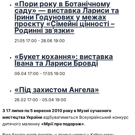
«Пори року в Ботанічному
саду» — виставка Лариси та
Ірини Годунових у межах
проєкту «Сімейні цінності –
Родинні зв’язки»
21.05 17:00
-
28.06 19:00
«Букет кохання»: виставка
Івана та Лариси Бровді
09.04 17:00
-
17.05 19:00
«Під захистом Ангела»
26.02 17:00
-
05.04 19:00
З 17 липня по 5 вересня 2010 року в Музеї сучасного
мистецтва України
відбуватиметься Всеукраїнський конкурс
дитячого малюнку
«Мрії про подорож»
.
Вже багато років поспіль у травні-червні у Київському