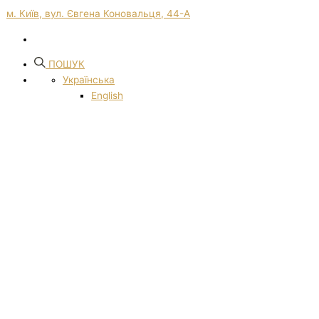
м. Київ, вул. Євгена Коновальця, 44-А
ПОШУК
Українська
English