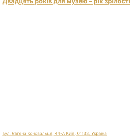
Двадцять років для музею – рік зрілості
вул. Євгена Коновальця, 44-А Київ, 01133, Україна