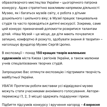
образотворчого мистецтва України – цьогорічного патрона
конкурсу. Адже стратегічно важливим напрямом діяльності
Музею, як і багатьох музеїв світу, є робота з дітьми
дошкільного і шкільного віку; в Музеї працює танцювальна
студія та часто проводяться дитячї екскурсії. Зокрема, саме
цей конкурс призначений допомогти розкритися талантам
дітей. «Наш Музей – це місце, де діти мають почуватися
затишно, комфортно й розкуто, здобувати знання й творити» –
наголошує фундатор Музею Сергій Цюпко.
В експозиції – понад
150 кращих творів маленьких
художників
міста Києва і регіонів України, а також малюнки
учнів спеціалізованих творчих студій.
Запрошуємо Вас оглянути експозицію і підтримати творчість
майбутньої України.
УВАГА! Протягом роботи виставки усі відвідувачі музею
можуть стати учасниками анонімного голосування. Автори-
переможці (1, 2, 3 місце) одержать подарунки і призи.
Підбиття підсумків конкурсу і вручення нагород –
4 вересня