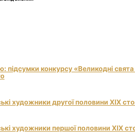
ю: підсумки конкурсу «Великодні свята
го
ські художники другої половини ХІХ сто
ські художники першої половини ХІХ ст