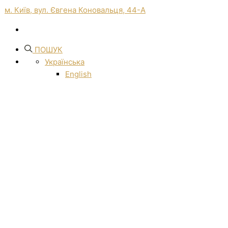
м. Київ, вул. Євгена Коновальця, 44-А
ПОШУК
Українська
English