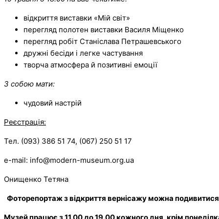
відкриття виставки «Мій світ»
перегляд полотен виставки Василя Міщенко
перегляд робіт Станіслава Петрашевського
дружні бесіди і легке частування
творча атмосфера й позитивні емоції
З собою мати:
чудовий настрій
Реєстрація:
Тел. (093) 386 51 74, (067) 250 51 17
е-mail: info@modern-museum.org.ua
Онищенко Тетяна
Фоторепортаж з відкриття вернісажу можна подивитися
Музей працює з 11.00 до 19.00 кожного дня, крім понеділка