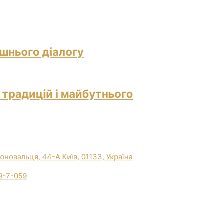
ішнього діалогу
 традицій і майбутнього
Коновальця, 44-А Київ, 01133, Україна
9-7-059