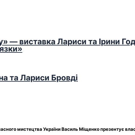
у» — виставка Лариси та Ірини Го
’язки»
на та Лариси Бровді
учасного мистецтва України Василь Міщенко презентує влас