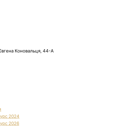
. Євгена Коновальця, 44-А
и
урс 2024
урс 2026