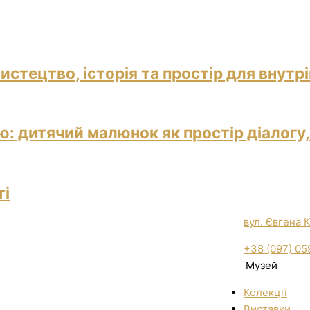
истецтво, історія та простір для внутр
: дитячий малюнок як простір діалогу,
ті
вул. Євгена 
+38 (097) 05
Музей
Колекції
Виставки