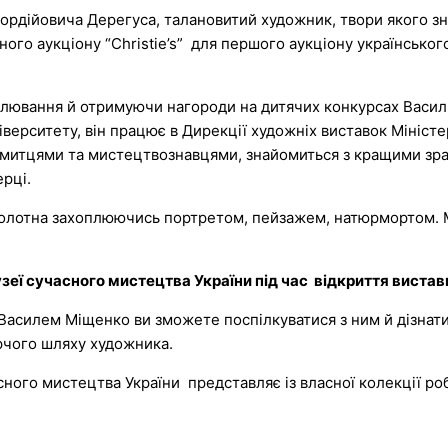
рдійовича Дерегуса, талановитий художник, твори якого зна
ного аукціону “Christie’s” для першого аукціону українсько
алювання й отримуючи нагороди на дитячих конкурсах Васил
ніверситету, він працює в Дирекції художніх виставок Мініст
 митцями та мистецтвознавцями, знайомиться з кращими зра
ерці.
полотна захоплюючись портретом, пейзажем, натюрмортом. М
еї сучасного мистецтва України під час відкриття виставк
Василем Міщенко ви зможете поспілкуватися з ним й дізнатис
орчого шляху художника.
ного мистецтва України представляє із власної колекції ро