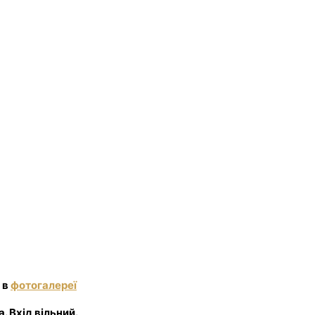
 в
фотогалереї
. Вхід вільний.