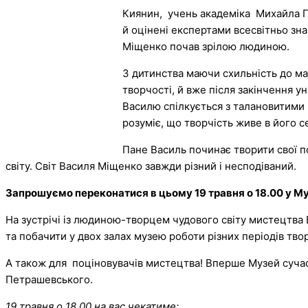
Киянин, учень академіка Михайла Го
й оцінені експертами всесвітньо зна
Міщенко почав зрілою людиною.
З дитинства маючи схильність до м
творчості, й вже після закінчення у
Василю спілкується з талановитими
розуміє, що творчість живе в його с
Пане Василь починає творити свої 
світу. Світ Василя Міщенко завжди різний і несподіваний.
Запрошуємо переконатися в цьому 19 травня о 18.00 у Муз
На зустрічі із людиною-творцем чудового світу мистецтва 
та побачити у двох залах музею роботи різних періодів тв
А також для поціновувачів мистецтва! Вперше Музей сучас
Петрашевського.
19 травня о 18.00 на вас чекатиме: