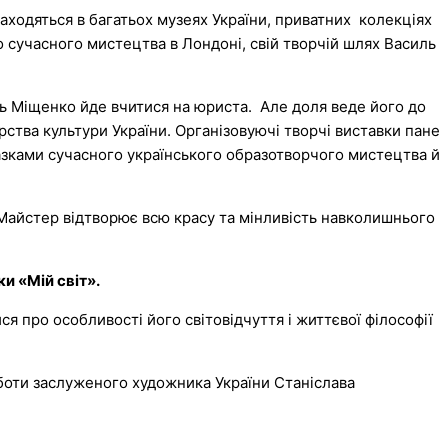
ходяться в багатьох музеях України, приватних колекціях
го сучасного мистецтва в Лондоні, свій творчій шлях Василь
ь Міщенко йде вчитися на юриста. Але доля веде його до
ерства культури України. Організовуючі творчі виставки пане
зками сучасного українського образотворчого мистецтва й
айстер відтворює всю красу та мінливість навколишнього
и «Мій світ».
я про особливості його світовідчуття і життєвої філософії
боти заслуженого художника України Станіслава