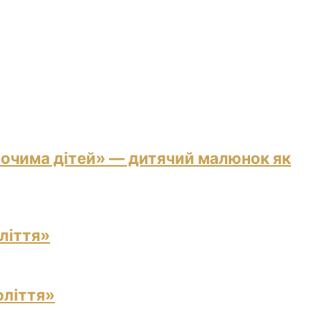
 очима дітей» — дитячий малюнок як
ліття»
оліття»