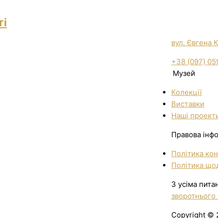
ті
вул. Євгена 
+38 (097) 05
Музей
Колекції
Виставки
Нашi проект
Правова інф
Політика кон
Політика щод
З усіма пита
зворотнього 
Copyright © 