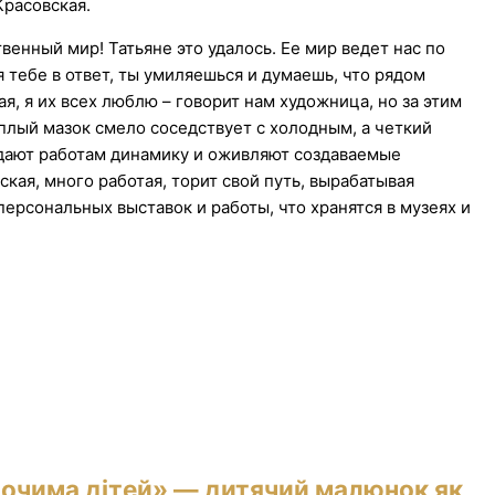
Красовская.
венный мир! Татьяне это удалось. Ее мир ведет нас по
я тебе в ответ, ты умиляешься и думаешь, что рядом
, я их всех люблю – говорит нам художница, но за этим
лый мазок смело соседствует с холодным, а четкий
идают работам динамику и оживляют создаваемые
ская, много работая, торит свой путь, вырабатывая
ерсональных выставок и работы, что хранятся в музеях и
 очима дітей» — дитячий малюнок як