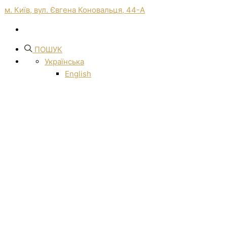
м. Київ, вул. Євгена Коновальця, 44-А
ПОШУК
Українська
English