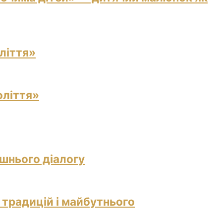
ліття»
оліття»
ішнього діалогу
 традицій і майбутнього