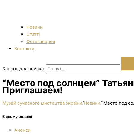
Новини
Статті
Фотогалерея
Контакти
Запрос для поиска:
“Место под солнцем” Татьяны
Приглашаем!
Музей сучасного мистецтва України
/
Новини
/
“Место под со
В цьому розділі
Анонси