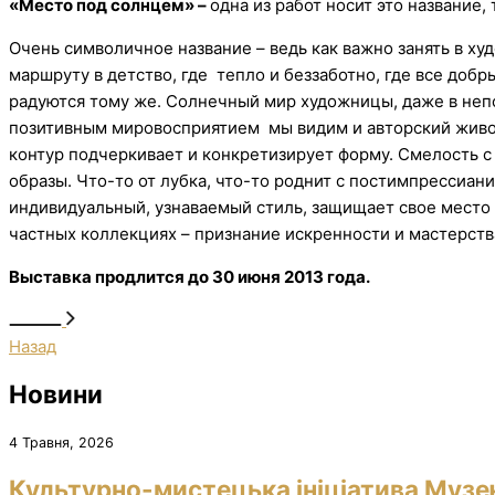
«Место под солнцем» –
одна из работ носит это название,
Очень символичное название – ведь как важно занять в ху
маршруту в детство, где тепло и беззаботно, где все добр
радуются тому же. Солнечный мир художницы, даже в непог
позитивным мировосприятием мы видим и авторский живоп
контур подчеркивает и конкретизирует форму. Смелость с
образы. Что-то от лубка, что-то роднит с постимпрессиани
индивидуальный, узнаваемый стиль, защищает свое место 
частных коллекциях – признание искренности и мастерст
Выставка продлится до 30 июня 2013 года.
Назад
Новини
4 Травня, 2026
Культурно-мистецька ініціатива Музе