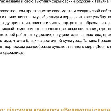
 так назвала и свою выставку харьковский художник Татьяна 
дожественном пространстве свое место и создать свой собст
ы и приветливы – ты улыбаешься и веришь, что все улыбнутс
оду приветлив, наивны и чисты портретные образы – я такая
исный темперамент, и сочные цветовые сочетания, где теп
 которой работает художник, ее удивительная пластика, пр
стами, что-то близко в восточной культуре… Татьяна Красов
в творческом разнообразии художественного мира. Десять п
ва художницы.
ю: підсумки конкурсу «Великодні свята