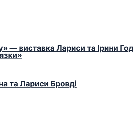
у» — виставка Лариси та Ірини Го
’язки»
на та Лариси Бровді