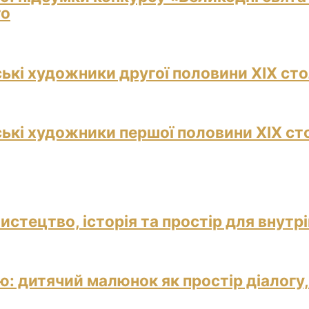
го
ські художники другої половини ХІХ сто
ські художники першої половини ХІХ ст
истецтво, історія та простір для внутр
: дитячий малюнок як простір діалогу,