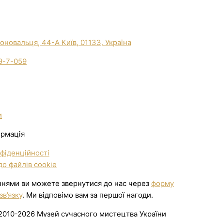
Коновальця, 44-А Київ, 01133, Україна
9-7-059
и
ормація
фіденційності
о файлів cookie
ннями ви можете звернутися до нас через
форму
зв’язку
. Ми відповімо вам за першої нагоди.
2010-2026 Музей сучасного мистецтва України