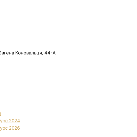
. Євгена Коновальця, 44-А
и
урс 2024
урс 2026