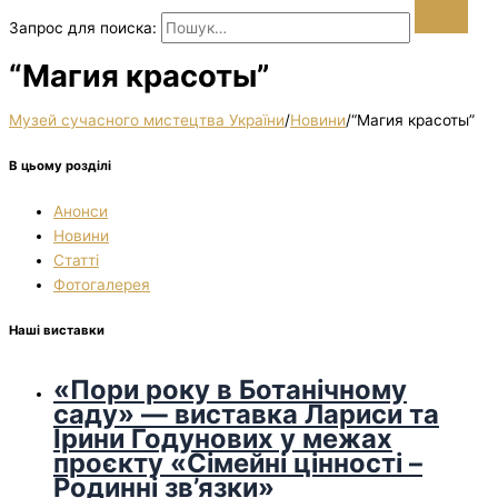
Запрос для поиска:
“Магия красоты”
Музей сучасного мистецтва України
/
Новини
/
“Магия красоты”
В цьому розділі
Анонси
Новини
Статті
Фотогалерея
Наші виставки
«Пори року в Ботанічному
саду» — виставка Лариси та
Ірини Годунових у межах
проєкту «Сімейні цінності –
Родинні зв’язки»