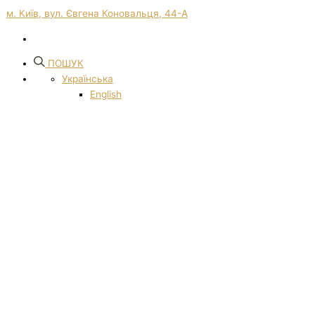
м. Київ, вул. Євгена Коновальця, 44-А
ПОШУК
Українська
English