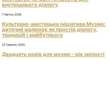
внутрішнього діалогу
7 Квітня, 2026
Культурно-мистецька ініціатива Музею:
дитячий малюнок як простір діалогу,
традицій і майбутнього
22 Серпня, 2025
Двадцять років для музею – рік зрілості