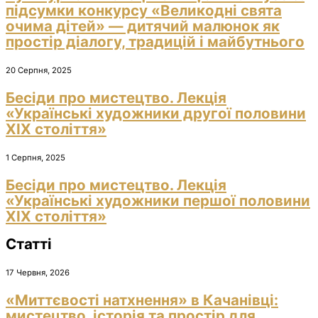
підсумки конкурсу «Великодні свята
очима дітей» — дитячий малюнок як
простір діалогу, традицій і майбутнього
20 Серпня, 2025
Бесіди про мистецтво. Лекція
«Українські художники другої половини
ХІХ століття»
1 Серпня, 2025
Бесіди про мистецтво. Лекція
«Українські художники першої половини
ХІХ століття»
Статті
17 Червня, 2026
«Миттєвості натхнення» в Качанівці:
мистецтво, історія та простір для