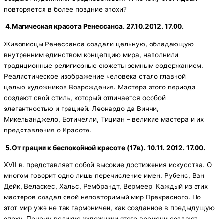
повторяется в более поздние эпохи?
4.Магическая красота Ренессанса. 27.10.2012. 17.00.
Живописцы Ренессанса создали цельную, обладающую
внутренним единством концепцию мира, наполнили
традиционные религиозные сюжеты земным содержанием.
Реалистическое изображение человека стало главной
целью художников Возрождения. Мастера этого периода
создают свой стиль, который отличается особой
элегантностью и грацией. Леонардо да Винчи,
Микельанджело, Ботичелли, Тициан – великие мастера и их
представления о Красоте.
5.От грации к беспокойной красоте (17в). 10.11. 2012. 17.00.
XVII в. представляет собой высокие достижения искусства. О
многом говорит одно лишь перечисление имен: Рубенс, Ван
Дейк, Веласкес, Хальс, Рембрандт, Вермеер. Каждый из этих
мастеров создал свой неповторимый мир Прекрасного. Но
этот мир уже не так гармоничен, как созданное в предыдущую
эпоху. Почему великие художники этого времени создают