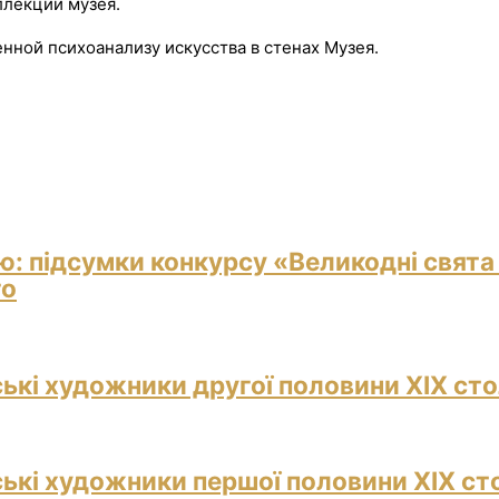
ллекции музея.
нной психоанализу искусства в стенах Музея.
ю: підсумки конкурсу «Великодні свята
го
ські художники другої половини ХІХ сто
ські художники першої половини ХІХ ст