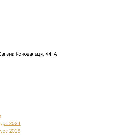
. Євгена Коновальця, 44-А
и
урс 2024
урс 2026