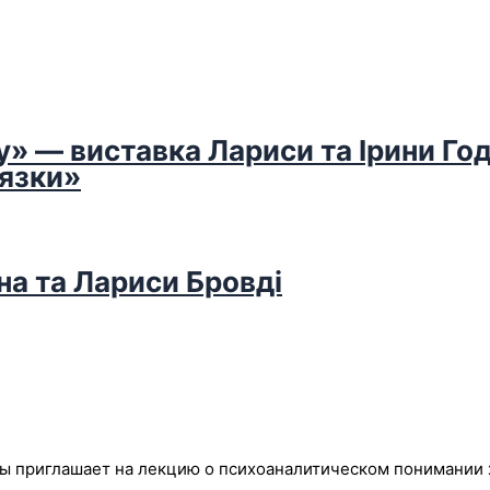
у» — виставка Лариси та Ірини Го
’язки»
на та Лариси Бровді
ы приглашает на лекцию о психоаналитическом понимании 