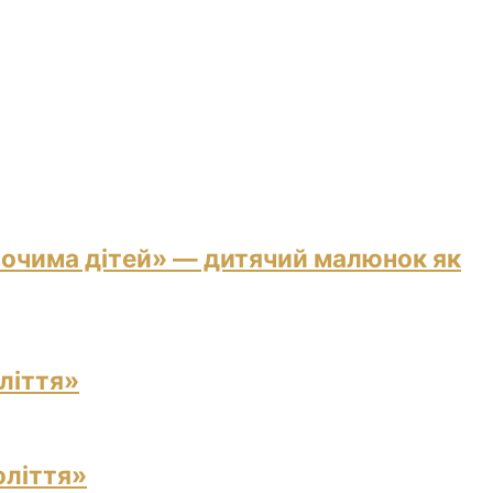
 очима дітей» — дитячий малюнок як
ліття»
оліття»