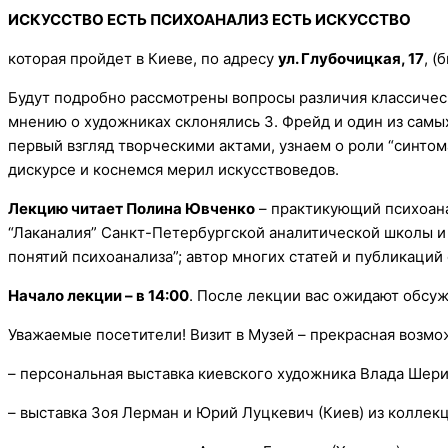
ИСКУССТВО ЕСТЬ ПСИХОАНАЛИЗ ЕСТЬ ИСКУССТВО
которая пройдет в Киеве, по адресу
ул. Глубочицкая, 17
, (
Будут подробно рассмотрены вопросы различия классическ
мнению о художниках склонялись З. Фрейд и один из самы
первый взгляд творческими актами, узнаем о роли “синт
дискурсе и коснемся мерил искусствоведов.
Лекцию читает Полина Ювченко
– практикующий психоана
“Лаканалия” Санкт-Петербургской аналитической школы и
понятий психоанализа”; автор многих статей и публикаций
Начало лекции – в 14:00
. После лекции вас ожидают обсуж
Уважаемые посетители! Визит в Музей – прекрасная возмо
– персональная выставка киевского художника Влада Шер
– выставка Зоя Лерман и Юрий Луцкевич (Киев) из коллек