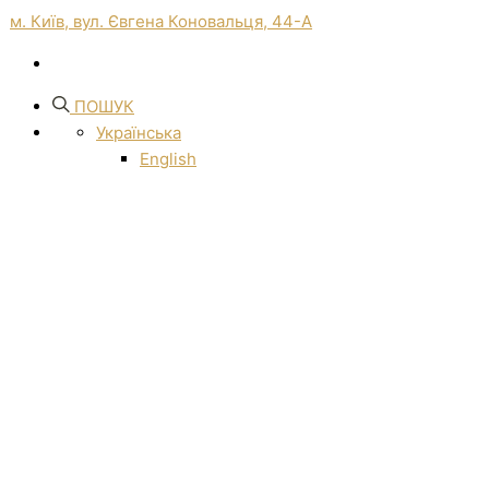
м. Київ, вул. Євгена Коновальця, 44-А
ПОШУК
Українська
English