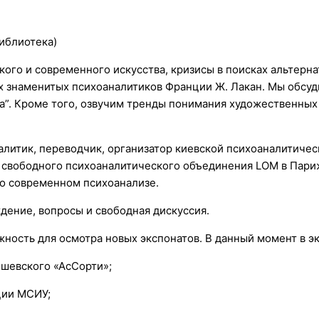
библиотека)
ого и современного искусства, кризисы в поисках альтерн
х знаменитых психоаналитиков Франции Ж. Лакан. Мы обсуд
ома”. Кроме того, озвучим тренды понимания художественн
литик, переводчик, организатор киевской психоаналитичес
 свободного психоаналитического объединения LOM в Париж
 о современном психоанализе.
дение, вопросы и свободная дискуссия.
жность для осмотра новых экспонатов. В данный момент в э
ишевского «АсСорти»;
ции МСИУ;