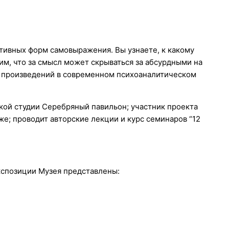
ативных форм самовыражения. Вы узнаете, к какому
им, что за смысл может скрываться за абсурдными на
ых произведений в современном психоаналитическом
кой студии Серебряный павильон; участник проекта
е; проводит авторские лекции и курс семинаров “12
кспозиции Музея представлены: