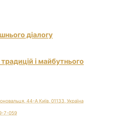
ішнього діалогу
 традицій і майбутнього
Коновальця, 44-А Київ, 01133, Україна
9-7-059