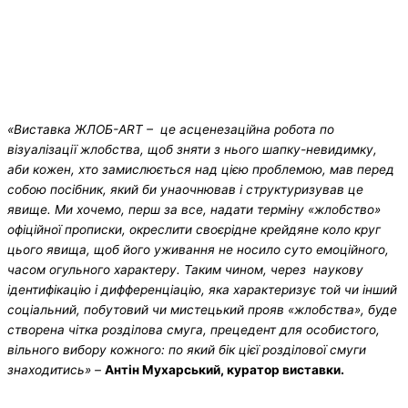
«Виставка ЖЛОБ-ART – це
асценезаційна робота по
візуалізації жлобства, щоб зняти з нього шапку-невидимку,
аби кожен, хто замислюється над цією проблемою, мав перед
собою посібник, який би унаочнював і структуризував це
явище. Ми хочемо, перш за все, надати терміну «жлобство»
офіційної прописки, окреслити своєрідне крейдяне коло круг
цього явища, щоб його уживання не носило суто емоційного,
часом огульного характеру. Таким чином, через наукову
ідентифікацію і дифференціацію, яка характеризує той чи інший
соціальний, побутовий чи мистецький прояв «жлобства», буде
створена чітка розділова смуга, прецедент для особистого,
вільного вибору кожного: по який бік цієї розділової смуги
знаходитись
» –
Антін Мухарський, куратор виставки.