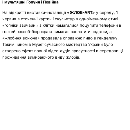
і мультяшні Гопуня і Повійка
На відкритті виставки-інсталяції
«ЖЛОБ-ART»
у середу, 1
червня в оточенні картин і скульптур в одноіменному стилі
«гопніки звичайні» з клітки намагалися поцупити телефони в
гостей, «жлоб-бюрократ» вимагав заплатити податки, а
«жлобиня вонюча» продавала справжнє пиво в генделику.
Таким чином в Музеї сучасного мистецтва України було
створено ефект повної відео-аудіо присутності в середовищі
проживання вимираючого виду жлобів.