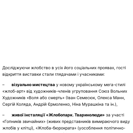
Досліджуючи жлобство в усіх його соціальних проявах, гості
відкриття виставки стали глядачами і учасниками:
–
візуально мистецтва
у новому українському мега-стилі
«жлоб-арт» від художників-членів угруповання Союз Вольних
Художників «Воля або смерть» (Іван Семесюк, Олекса Манн,
Сергій Коляда, Андрій Єрмоленко, Ніна Мурашкіна та ін.),
–
живої інсталяції «Жлобопарк. Тваринолюди»
за участі
«Гопників звичайних» (живих представників вимираючого виду
жлобів у клітці), «Жлоба-бюрократа» (уособлення політично-