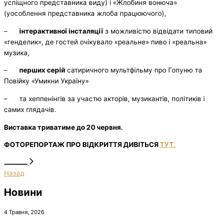
успіщного представника виду) і «Жлобиня вонюча»
(уособлення представника жлоба працюючого),
–
інтерактивної інсталяції
з можливістю відвідати типовий
«генделик», де гостей очікувало «реальне» пиво і «реальна»
музика,
–
перших серій
сатиричного мультфільму про Гопуню та
Повійку «Умикни Україну»
– та хеппенінгів за участю акторів, музикантів, політиків і
самих глядачів.
Виставка триватиме до 20 червня.
ФОТОРЕПОРТАЖ ПРО ВІДКРИТТЯ ДИВІТЬСЯ
ТУТ.
Назад
Новини
4 Травня, 2026