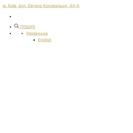
м. Київ, вул. Євгена Коновальця, 44-А
ПОШУК
Українська
English