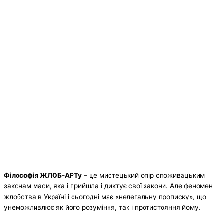
Ф
ілософія ЖЛОБ-АРТу
– це мистецький опір споживацьким
законам маси, яка і прийшла і диктує свої закони. Але феномен
жлобства в Україні і сьогодні має «нелегальну прописку», що
унеможливлює як його розуміння, так і протистояння йому.