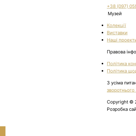
+38 (097) 05
Музей
Колекції
Виставки
Нашi проект
Правова інф
Політика кон
Політика щод
З усіма пита
зворотнього 
Copyright © 
Розробка са