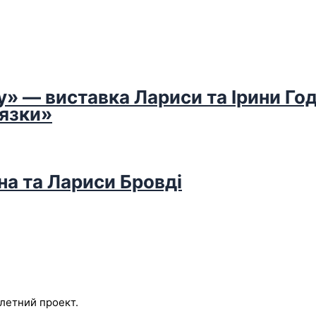
у» — виставка Лариси та Ірини Го
’язки»
на та Лариси Бровді
 летний проект.