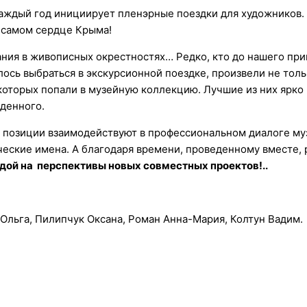
каждый год инициирует пленэрные поездки для художников.
в самом сердце Крыма!
ния в живописных окрестностях… Редко, кто до нашего при
алось выбраться в экскурсионной поездке, произвели не то
которых попали в музейную коллекцию. Лучшие из них ярко
иденного.
е позиции взаимодействуют в профессиональном диалоге му
рческие имена. А благодаря времени, проведенному вместе,
дой на перспективы новых совместных проектов!..
 Ольга, Пилипчук Оксана, Роман Анна-Мария, Колтун Вадим.