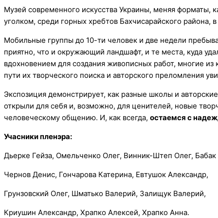
Музей современного искусства Украины, меняя форматы, 
уголком, среди горных хребтов Бахчисарайского района, 
Мобильные группы до 10-ти человек и две недели пребыва
приятно, что и окружающий ландшафт, и те места, куда уд
вдохновением для создания живописных работ, многие из 
пути их творческого поиска и авторского преломления ув
Экспозиция демонстрирует, как разные школы и авторски
открыли для себя и, возможно, для ценителей, новые тво
человеческому общению. И, как всегда,
остаемся с надеж
Учасники пленэра:
Дьерке Гейза, Омельченко Олег, Винник-Штеп Олег, Бабак
Чернов Денис, Гончарова Катерина, Евтушок Александр,
Грунзовский Олег, Шматько Валерий, Залищук Валерий,
Криушин Александр, Храпко Алексей, Храпко Анна.