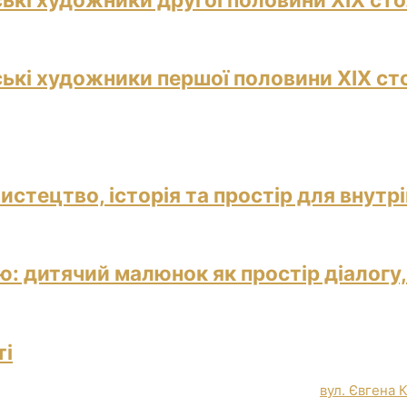
ські художники першої половини ХІХ ст
истецтво, історія та простір для внутр
: дитячий малюнок як простір діалогу,
ті
вул. Євгена 