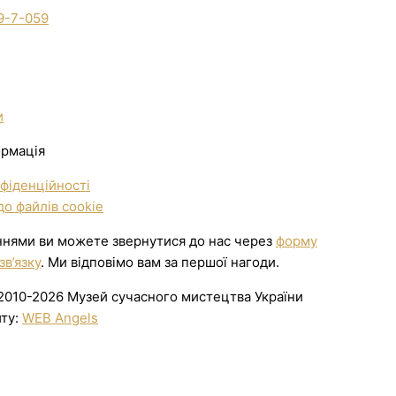
9-7-059
и
ормація
фіденційності
о файлів cookie
ннями ви можете звернутися до нас через
форму
зв’язку
. Ми відповімо вам за першої нагоди.
2010-2026 Музей сучасного мистецтва України
йту:
WEB Angels