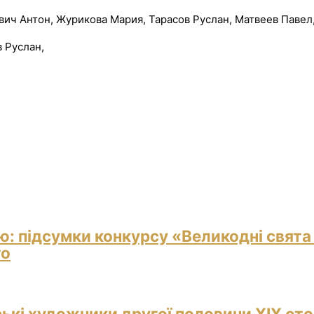
вич Антон, Журикова Мария, Тарасов Руслан, Матвеев Павел
 Руслан,
ю: підсумки конкурсу «Великодні свята
го
ські художники другої половини ХІХ сто