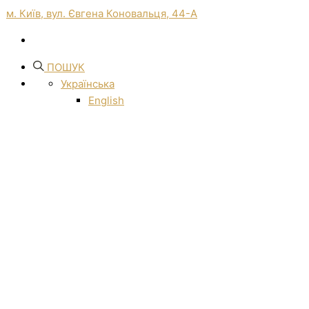
м. Київ, вул. Євгена Коновальця, 44-А
ПОШУК
Українська
English