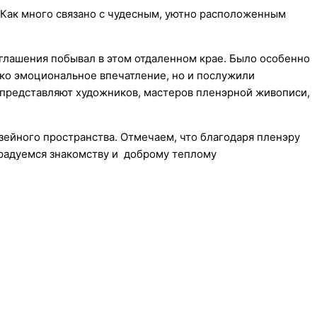
 Как много связано с чудесным, уютно расположенным
глашения побывал в этом отдаленном крае. Было особенно
лько эмоциональное впечатление, но и послужили
 представляют художников, мастеров пленэрной живописи,
зейного пространства. Отмечаем, что благодаря пленэру
 радуемся знакомству и доброму теплому