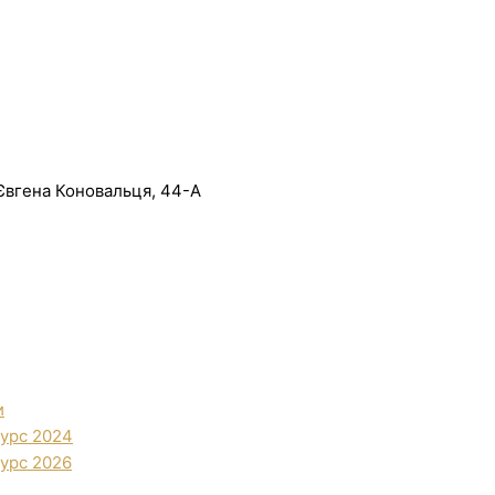
. Євгена Коновальця, 44-А
и
урс 2024
урс 2026