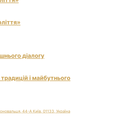
оліття»
ішнього діалогу
 традицій і майбутнього
Коновальця, 44-А Київ, 01133, Україна