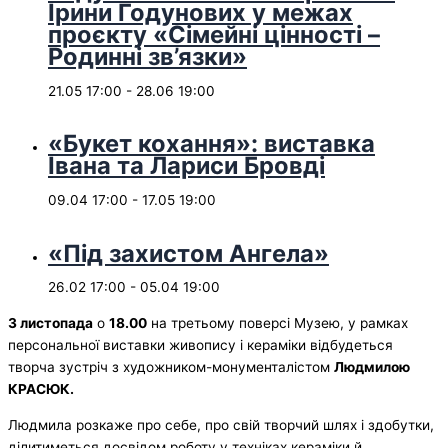
Ірини Годунових у межах
проєкту «Сімейні цінності –
Родинні зв’язки»
21.05 17:00
-
28.06 19:00
«Букет кохання»: виставка
Івана та Лариси Бровді
09.04 17:00
-
17.05 19:00
«Під захистом Ангела»
26.02 17:00
-
05.04 19:00
3 листопада
о
18.00
на третьому поверсі Музею, у рамках
персональної виставки живопису і кераміки відбудеться
творча зустріч з художником-монументалістом
Людмилою
КРАСЮК.
Людмила розкаже про себе, про свій творчий шлях і здобутки,
ділитиметься досвідом роботу у техніках кераміки й