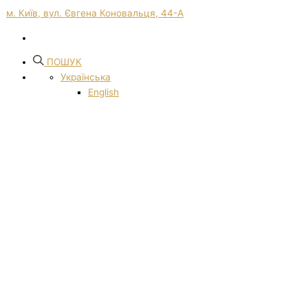
м. Київ, вул. Євгена Коновальця, 44-А
ПОШУК
Українська
English