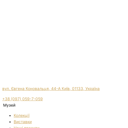
вул. Євгена Коновальця, 44-А Київ, 01133, Україна
+38 (097) 059-7-059
Музей
Колекції
Виставки
Нашi проекти