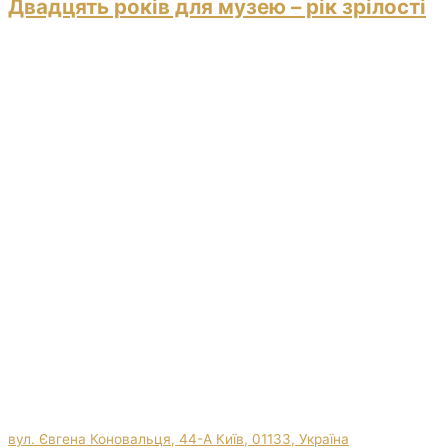
Двадцять років для музею – рік зрілості
вул. Євгена Коновальця, 44-А Київ, 01133, Україна