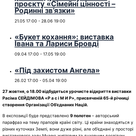
проєкту «Сімейні цінності –
Родинні зв’язки»
21.05 17:00
-
28.06 19:00
«Букет кохання»: виставка
Івана та Лариси Бровді
09.04 17:00
-
17.05 19:00
«Під захистом Ангела»
26.02 17:00
-
05.04 19:00
2
7 жовтня, о 18.00 відбудеться урочисте відкриття виставки
Расіма СЕЙДІМОВА «Р а с і М И Р», присвяченій 65-й річниці
створення Організації Об’єднаних Націй.
В експозиції буде представлено
9 полотен
– авторський
парафраз на тему прапорів країні світу. Ці країни знаходяться у
різних куточках Землі, вони дуже різні, але об’єднані у просторі
виставкового залу Музею життєвим та духовним досвідом