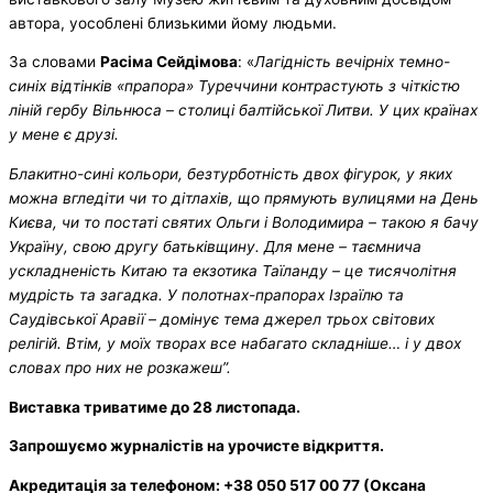
автора, уособлені близькими йому людьми.
За словами
Расіма Сейдімова
: «
Лагідність вечірніх темно-
синіх відтінків «прапора» Туреччини контрастують з чіткістю
ліній гербу Вільнюса – столиці балтійської Литви. У цих країнах
у мене є друзі.
Блакитно-сині кольори, безтурботність двох фігурок, у яких
можна вгледіти чи то дітлахів, що прямують вулицями на День
Києва, чи то постаті святих Ольги і Володимира – такою я бачу
Україну, свою другу батьківщину. Для мене – таємнича
ускладненість Китаю та екзотика Таїланду – це тисячолітня
мудрість та загадка. У полотнах-прапорах Ізраїлю та
Саудівської Аравії – домінує тема джерел трьох світових
релігій. Втім, у моїх творах все набагато складніше… і у двох
словах про них не розкажеш”.
Виставка триватиме до 28 листопада.
Запрошуємо журналістів на урочисте відкриття.
Акредитація за телефоном: +38 050 517 00 77 (Оксана