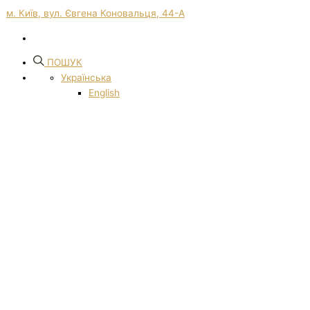
м. Київ, вул. Євгена Коновальця, 44-А
ПОШУК
Українська
English