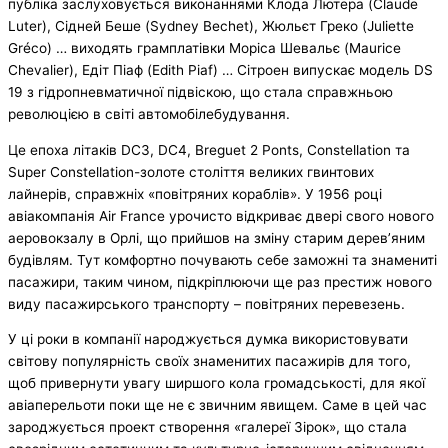
публіка заслуховується виконаннями Клода Лютера (Claude
Luter), Сідней Беше (Sydney Bechet), Жюльєт Греко (Juliette
Gréco) … виходять грамплатівки Моріса Шевальє (Maurice
Chevalier), Едіт Піаф (Edith Piaf) … Сітроен випускає модель DS
19 з гідропневматично
ї підвіскою, що стала справжньою
революцією в світі автомобілебудува
ння.
Це епоха літаків DC3, DC4, Breguet 2 Ponts, Constellation та
Super Constellation-зо
лоте століття великих гвинтових
лайнерів, справжніх «повітряних кораблів». У 1956 році
авіакомпанія Air France урочисто відкриває двері свого нового
аеровокзалу в Орлі, що прийшов на зміну старим дерев’яним
будівлям. Тут комфортно почувають себе заможні та знамениті
пасажири, таким чином, підкріплюючи ще раз престиж нового
виду пасажирського транспорту – повітряних перевезень.
У ці роки в компанії народжується думка використовувати
світову популярність своїх знаменитих пасажирів для того,
щоб привернути увагу ширшого кола громадськості, для якої
авіаперельоти поки ще не є звичним явищем. Саме в цей час
зароджується проект створення «галереї Зірок», що стала