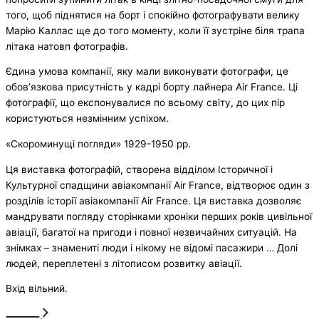
того, щоб піднятися на борт і спокійно фотографувати велику
Марію Каллас ще до того моменту, коли її зустріне біля трапа
літака натовп фотографів.
Єдина умова компанії, яку мали виконувати фотографи, це
обов’язкова присутність у кадрі борту лайнера Air France. Ці
фотографії, що експонувалися по всьому світу, до цих пір
користуються незмінним успіхом.
«Скороминущі погляди» 1929-1950 рр.
Ця виставка фотографій, створена відділом Історичної і
Культурної спадщини авіакомпанії Air France, відтворює один з
розділів історії авіакомпанії Air France. Ця виставка дозволяє
мандрувати погляду сторінками хроніки перших років цивільної
авіації, багатої на пригоди і повної незвичайних ситуацій. На
знімках – знамениті люди і нікому не відомі пасажири … Долі
людей, переплетені з літописом розвитку авіації.
Вхід вільний.