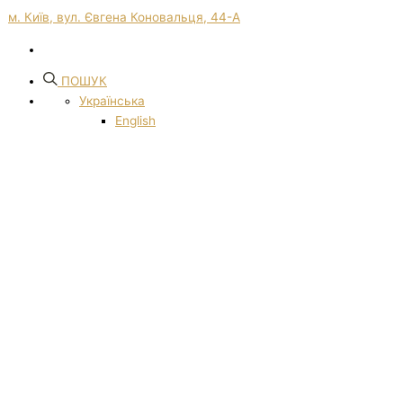
м. Київ, вул. Євгена Коновальця, 44-А
ПОШУК
Українська
English