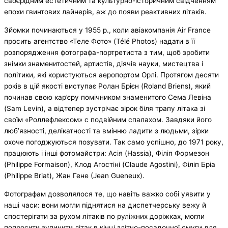
своєрідним естетичним та культурно-істори
чним свідченням
епохи гвинтових лайнерів, аж до появи реактивних літаків.
Зйомки починаються у 1955 р., коли авіакомпанія Air France
просить агентство «Теле Фото» (Télé Photos) надати в її
розпорядження фотографа-портре
тиста з тим, щоб зробити
знімки знаменитостей, артистів, діячів науки, мистецтва і
політики, які користуються аеропортом Орлі. Протягом десяти
років в цій якості виступає Ролан Брієн (Roland Briens), який
починав свою кар’єру помічником знаменитого Сема Левіна
(Sam Levin), а відтепер зустрічає зірок біля трапу літака зі
своїм «Роллефлексом» c подвійним спалахом. Завдяки його
люб’язності, делікатності та вмінню ладити з людьми, зірки
охоче погоджуються позувати. Так само успішно, до 1971 року,
працюють і інші фотомайстри: Асія (Hassia), Філіп Формезон
(Philippe Formaison), Клод Агостіні (Claude Agostini), Філіп Бріа
(Philippe Briat), Жан Генe (Jean Gueneux).
Фотографам дозволялося те, що навіть важко собі уявити у
наші часи: вони могли піднятися на диспетчерську вежу й
спостерігати за рухом літаків по руліжних доріжках, могли
попросити зупинити літак в кінці злітно-посадочно
ї смуги для