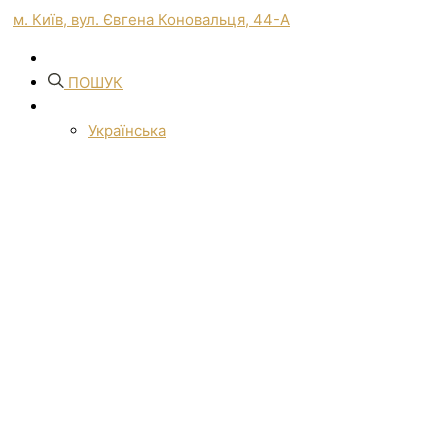
м. Київ, вул. Євгена Коновальця, 44-А
ПОШУК
Українська