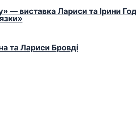
у» — виставка Лариси та Ірини Го
’язки»
на та Лариси Бровді