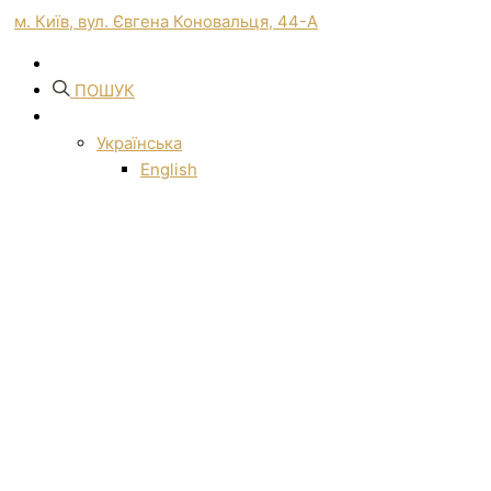
м. Київ, вул. Євгена Коновальця, 44-А
ПОШУК
Українська
English