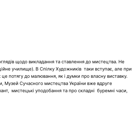
оглядів щодо викладання та ставлення до мистецтва. Не
ійне училище). В Спілку Художників таки вступає, але при
 це потягу до малювання, як і думки про власну виставку.
ри, Музей Сучасного мистецтва України вже вдруге
лант, мистецькі уподобання та про складні буремні часи,