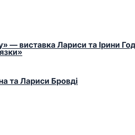
у» — виставка Лариси та Ірини Го
’язки»
на та Лариси Бровді