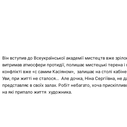
Він вступив до Всеукраїнської академії мистецтв вже зрі
витримав атмосфери протидії, полишає мистецькі терена і 
конфлікті вже «с самим Касіяном», залишає на столі кабінет
Уви, при житті не сталося… Але дочка, Ніна Сергіївна, не
представляє в своїх залах. Робіт небагато, хоча прискіпл
на які припало життя художника.