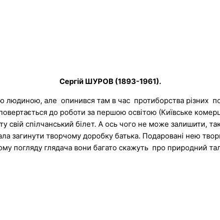
Сергій ШУРОВ (1893-1961).
лою людиною, але опинився там в час протиборства різних п
повертається до роботи за першою освітою (Київське комерц
у свій спілчанський білет. А ось чого не може залишити, так
 дала загинути творчому доробку батька. Подаровані нею тво
ивому погляду глядача вони багато скажуть про природний та