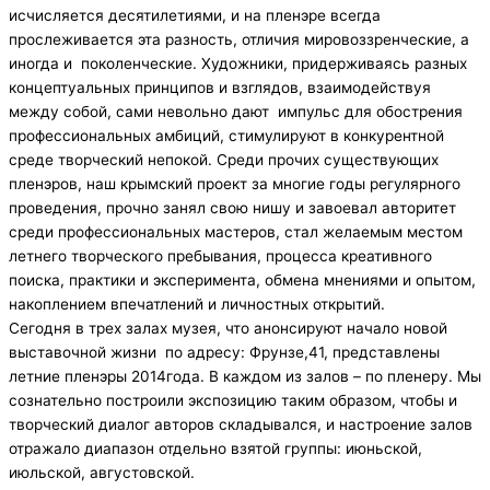
исчисляется десятилетиями, и на пленэре всегда
прослеживается эта разность, отличия мировоззренческие, а
иногда и поколенческие. Художники, придерживаясь разных
концептуальных принципов и взглядов, взаимодействуя
между собой, сами невольно дают импульс для обострения
профессиональных амбиций, стимулируют в конкурентной
среде творческий непокой. Среди прочих существующих
пленэров, наш крымский проект за многие годы регулярного
проведения, прочно занял свою нишу и завоевал авторитет
среди профессиональных мастеров, стал желаемым местом
летнего творческого пребывания, процесса креативного
поиска, практики и эксперимента, обмена мнениями и опытом,
накоплением впечатлений и личностных открытий.
Сегодня в трех залах музея, что анонсируют начало новой
выставочной жизни по адресу: Фрунзе,41, представлены
летние пленэры 2014года. В каждом из залов – по пленеру. Мы
сознательно построили экспозицию таким образом, чтобы и
творческий диалог авторов складывался, и настроение залов
отражало диапазон отдельно взятой группы: июньской,
июльской, августовской.