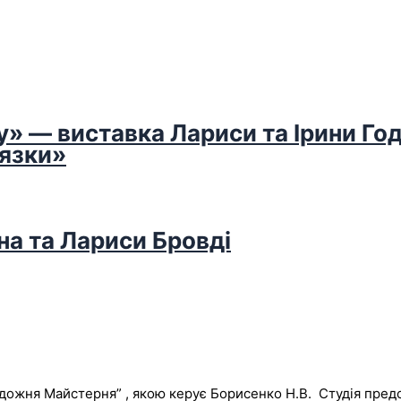
у» — виставка Лариси та Ірини Го
’язки»
на та Лариси Бровді
Художня Майстерня” , якою керує Борисенко Н.В. Студія пре