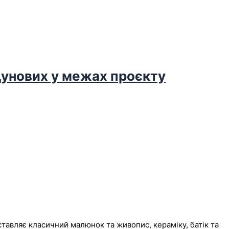
дунових у межах проєкту
дставляє класичний малюнок та
живопис,
кераміку, батік та