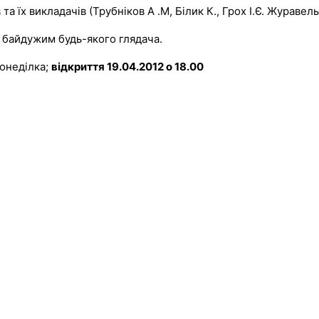
та їх викладачів (Трубніков А .М,
Білик К., Грох І.Є.
Журавель 
ь байдужим будь-якого глядача.
понеділка;
відкриття 19.04.2012 о 18.00