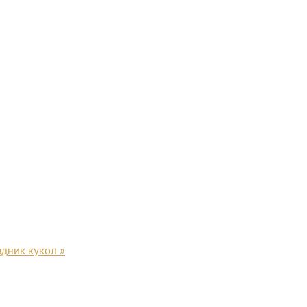
здник кукол
»