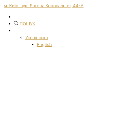
м. Київ, вул. Євгена Коновальця, 44-А
ПОШУК
Українська
English