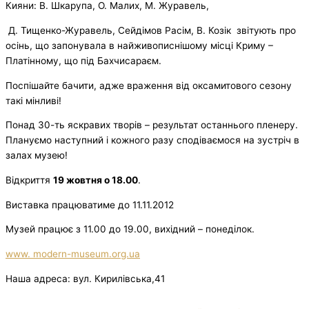
Кияни: В. Шкарупа, О. Малих, М. Журавель,
Д. Тищенко-Журавель, Сейдімов Расім, В. Козік звітують про
осінь, що запонувала в найживописнішому місці Криму –
Платінному, що під Бахчисараєм.
Поспішайте бачити, адже враження від оксамитового сезону
такі мінливі!
Понад 30-ть яскравих творів – результат останнього пленеру.
Плануємо наступний і кожного разу сподіваємося на зустріч в
залах музею!
Відкриття
19 жовтня о 18.00
.
Виставка працюватиме до 11.11.2012
Музей працює з 11.00 до 19.00, вихідний – понеділок.
www. modern-museum.org.ua
Наша адреса: вул. Кирилiвська,41