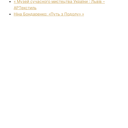
«
Музей сучасного мистецтва України : Львів –
АРТекстиль
Ніна Бондаренко: «Путь з Подолу»
»