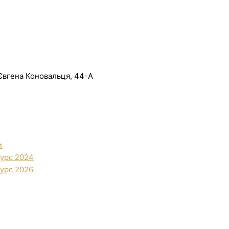
. Євгена Коновальця, 44-А
и
урс 2024
урс 2026