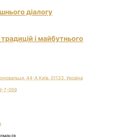
ішнього діалогу
 традицій і майбутнього
Коновальця, 44-А Київ, 01133, Україна
9-7-059
и
ормація