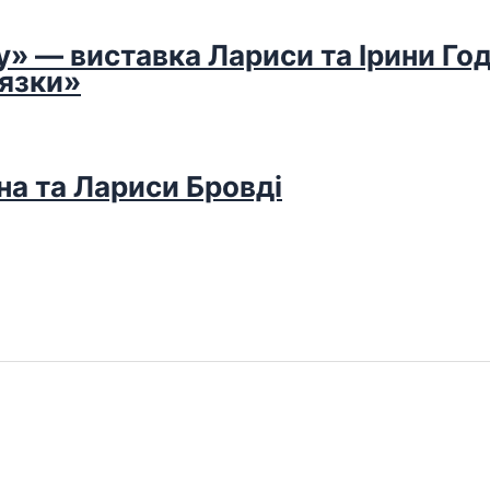
у» — виставка Лариси та Ірини Го
’язки»
на та Лариси Бровді