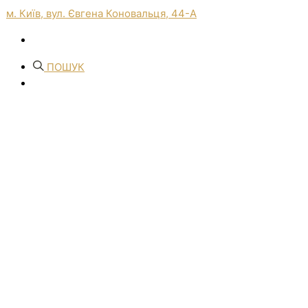
м. Київ, вул. Євгена Коновальця, 44-А
ПОШУК