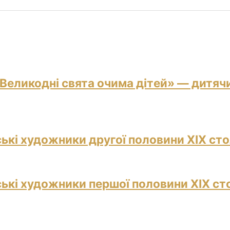
«Великодні свята очима дітей» — дитячи
ські художники другої половини ХІХ сто
ські художники першої половини ХІХ ст