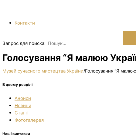
Контакти
Запрос для поиска:
Голосування “Я малюю Україн
Музей сучасного мистецтва України
/
Голосування “Я малюю 
В цьому розділі
Анонси
Новини
Статті
Фотогалерея
Наші виставки