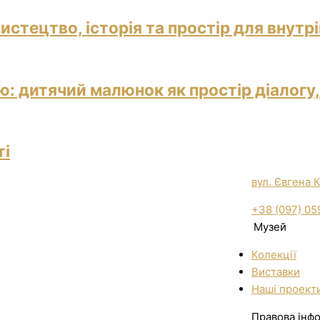
истецтво, історія та простір для внутр
: дитячий малюнок як простір діалогу,
ті
вул. Євгена 
+38 (097) 05
Музей
Колекції
Виставки
Нашi проект
Правова інф