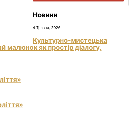
Новини
4 Травня, 2026
Культурно-мистецька
й малюнок як простір діалогу,
ліття»
оліття»