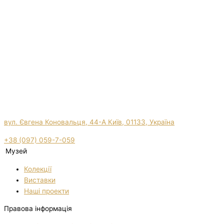
вул. Євгена Коновальця, 44-А Київ, 01133, Україна
+38 (097) 059-7-059
Музей
Колекції
Виставки
Нашi проекти
Правова інформація