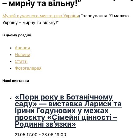
– мирну та вільну!”
Музей сучасного мистецтва України
/
Голосування “Я малюю
Україну – мирну та вільну!”
В цьому розділі
Анонси
Новини
Статті
Фотогалерея
Наші виставки
«Пори року в Ботанічному
саду» — виставка Лариси та
Ірини Годунових у межах
проєкту «Сімейні цінності –
Родинні зв’язки»
21.05 17:00
-
28.06 19:00