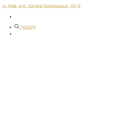
м. Київ, вул. Євгена Коновальця, 44-А
ПОШУК