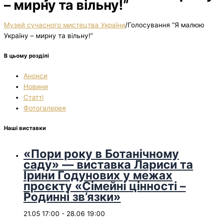
– мирну та вільну!”
Музей сучасного мистецтва України
/
Голосування “Я малюю
Україну – мирну та вільну!”
В цьому розділі
Анонси
Новини
Статті
Фотогалерея
Наші виставки
«Пори року в Ботанічному
саду» — виставка Лариси та
Ірини Годунових у межах
проєкту «Сімейні цінності –
Родинні зв’язки»
21.05 17:00
-
28.06 19:00