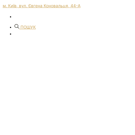
м. Київ, вул. Євгена Коновальця, 44-А
ПОШУК