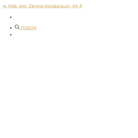
м. Київ, вул. Євгена Коновальця, 44-А
ПОШУК