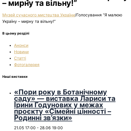
– мирну та вільну!”
Музей сучасного мистецтва України
/
Голосування “Я малюю
Україну – мирну та вільну!”
В цьому розділі
Анонси
Новини
Статті
Фотогалерея
Наші виставки
«Пори року в Ботанічному
саду» — виставка Лариси та
Ірини Годунових у межах
проєкту «Сімейні цінності –
Родинні зв’язки»
21.05 17:00
-
28.06 19:00