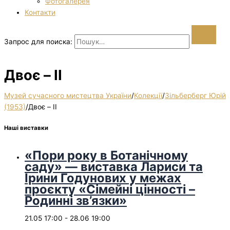
Фотогалерея
Контакти
Запрос для поиска:
Двоє – II
Музей сучасного мистецтва України
/
Колекції
/
Зільберберг Юрій
(1953)
/
Двоє – II
Наші виставки
«Пори року в Ботанічному
саду» — виставка Лариси та
Ірини Годунових у межах
проєкту «Сімейні цінності –
Родинні зв’язки»
21.05 17:00
-
28.06 19:00