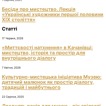
1 Серпня, 2025
Бесіди про мистецтво. Лекція
«Українські художники першої половини
ХІХ століття»
Статті
17 Червня, 2026
«Миттєвості натхнення» в Качанівці:
мистецтво, історія та простір для
внутрішнього діалогу
7 Квітня, 2026
Культурно-мистецька ініціатива Музею:
дитячий малюнок як простір діалогу,
традицій і майбутнього
22 Серпня, 2025
Двадцять років для музею – рік зрілості