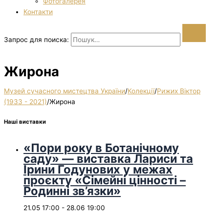
Фотогалерея
Контакти
Запрос для поиска:
Жирона
Музей сучасного мистецтва України
/
Колекції
/
Рижих Віктор
(1933 - 2021)
/
Жирона
Наші виставки
«Пори року в Ботанічному
саду» — виставка Лариси та
Ірини Годунових у межах
проєкту «Сімейні цінності –
Родинні зв’язки»
21.05 17:00
-
28.06 19:00