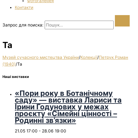
Фотогалерея
Контакти
Запрос для поиска:
Та
Музей сучасного мистецтва України
/
Колекції
/
Петрук Роман
(1940)
/
Та
Наші виставки
«Пори року в Ботанічному
саду» — виставка Лариси та
Ірини Годунових у межах
проєкту «Сімейні цінності –
Родинні зв’язки»
21.05 17:00
-
28.06 19:00