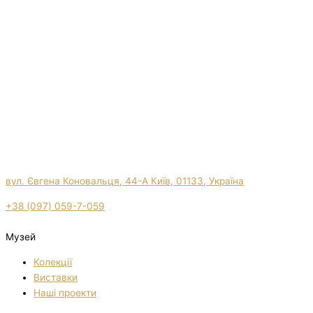
вул. Євгена Коновальця, 44-А Київ, 01133, Україна
+38 (097) 059-7-059
Музей
Колекції
Виставки
Нашi проекти