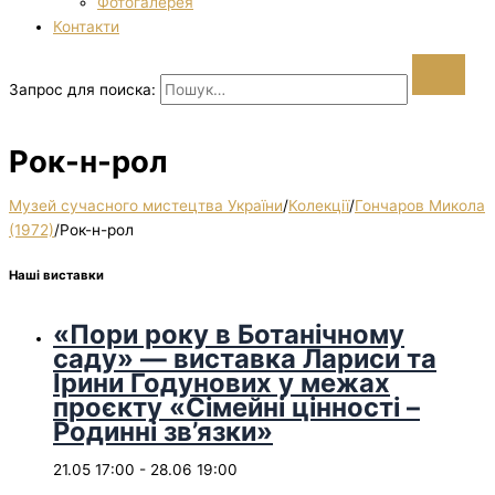
Фотогалерея
Контакти
Запрос для поиска:
Рок-н-рол
Музей сучасного мистецтва України
/
Колекції
/
Гончаров Микола
(1972)
/
Рок-н-рол
Наші виставки
«Пори року в Ботанічному
саду» — виставка Лариси та
Ірини Годунових у межах
проєкту «Сімейні цінності –
Родинні зв’язки»
21.05 17:00
-
28.06 19:00