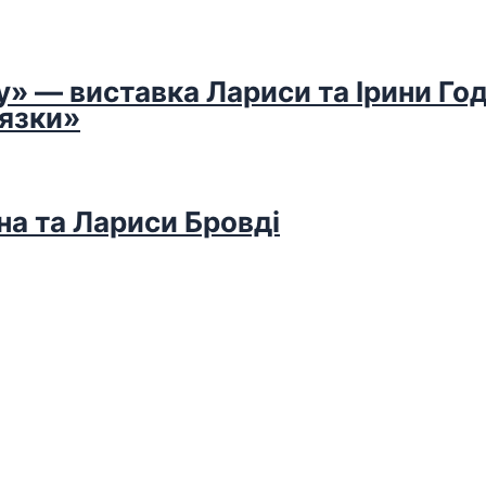
у» — виставка Лариси та Ірини Го
’язки»
на та Лариси Бровді