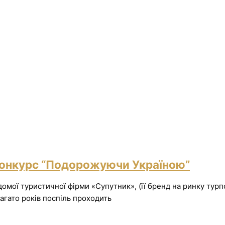
конкурс “Подорожуючи Україною”
омої туристичної фірми «Супутник», (її бренд на ринку турпо
гато років поспіль проходить