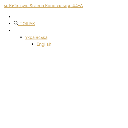
м. Київ, вул. Євгена Коновальця, 44-А
ПОШУК
Українська
English