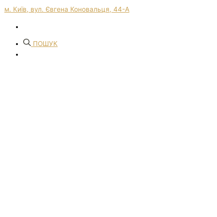
м. Київ, вул. Євгена Коновальця, 44-А
ПОШУК