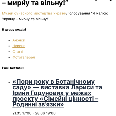
– мирну та вільну!”
Музей сучасного мистецтва України
/
Голосування “Я малюю
Україну – мирну та вільну!”
В цьому розділі
Анонси
Новини
Статті
Фотогалерея
Наші виставки
«Пори року в Ботанічному
саду» — виставка Лариси та
Ірини Годунових у межах
проєкту «Сімейні цінності –
Родинні зв’язки»
21.05 17:00
-
28.06 19:00