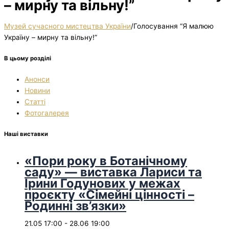
– мирну та вільну!”
Музей сучасного мистецтва України
/
Голосування “Я малюю
Україну – мирну та вільну!”
В цьому розділі
Анонси
Новини
Статті
Фотогалерея
Наші виставки
«Пори року в Ботанічному
саду» — виставка Лариси та
Ірини Годунових у межах
проєкту «Сімейні цінності –
Родинні зв’язки»
21.05 17:00
-
28.06 19:00