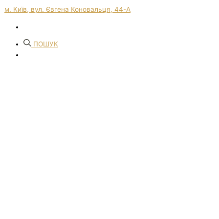
м. Київ, вул. Євгена Коновальця, 44-А
ПОШУК