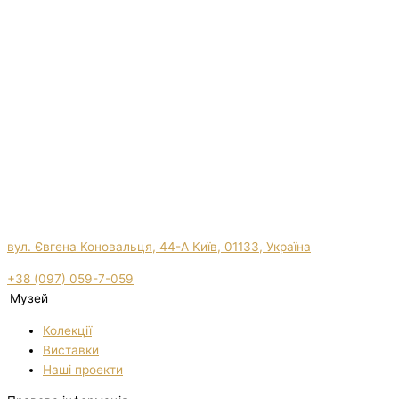
вул. Євгена Коновальця, 44-А Київ, 01133, Україна
+38 (097) 059-7-059
Музей
Колекції
Виставки
Нашi проекти