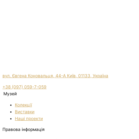
вул. Євгена Коновальця, 44-А Київ, 01133, Україна
+38 (097) 059-7-059
Музей
Колекції
Виставки
Нашi проекти
Правова інформація