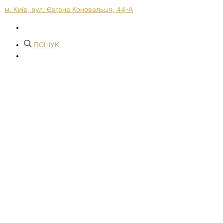
м. Київ, вул. Євгена Коновальця, 44-А
ПОШУК