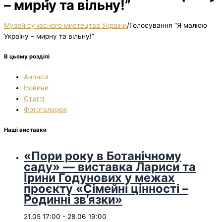
– мирну та вільну!”
Музей сучасного мистецтва України
/
Голосування “Я малюю
Україну – мирну та вільну!”
В цьому розділі
Анонси
Новини
Статті
Фотогалерея
Наші виставки
«Пори року в Ботанічному
саду» — виставка Лариси та
Ірини Годунових у межах
проєкту «Сімейні цінності –
Родинні зв’язки»
21.05 17:00
-
28.06 19:00