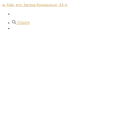
м. Київ, вул. Євгена Коновальця, 44-А
ПОШУК