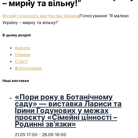
– мирну та вільну!”
Музей сучасного мистецтва України
/
Голосування “Я малюю
Україну – мирну та вільну!”
В цьому розділі
Анонси
Новини
Статті
Фотогалерея
Наші виставки
«Пори року в Ботанічному
саду» — виставка Лариси та
Ірини Годунових у межах
проєкту «Сімейні цінності –
Родинні зв’язки»
21.05 17:00
-
28.06 19:00