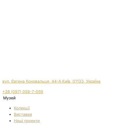
вул. Євгена Коновальця, 44-А Київ, 01133, Україна
+38 (097) 059-7-059
Музей
Колекції
Виставки
Нашi проекти