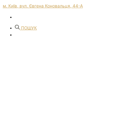
м. Київ, вул. Євгена Коновальця, 44-А
ПОШУК