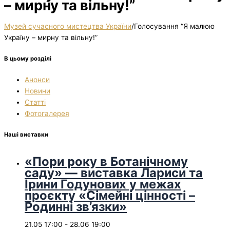
– мирну та вільну!”
Музей сучасного мистецтва України
/
Голосування “Я малюю
Україну – мирну та вільну!”
В цьому розділі
Анонси
Новини
Статті
Фотогалерея
Наші виставки
«Пори року в Ботанічному
саду» — виставка Лариси та
Ірини Годунових у межах
проєкту «Сімейні цінності –
Родинні зв’язки»
21.05 17:00
-
28.06 19:00