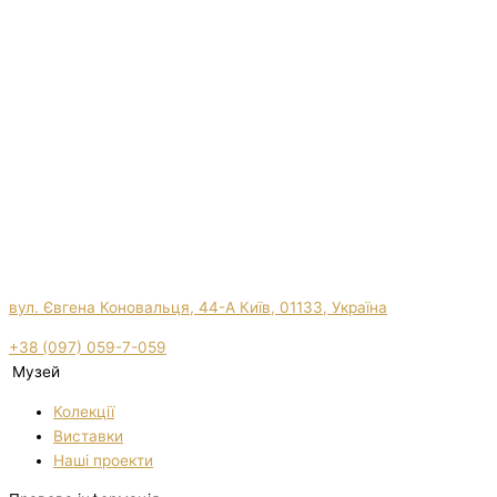
вул. Євгена Коновальця, 44-А Київ, 01133, Україна
+38 (097) 059-7-059
Музей
Колекції
Виставки
Нашi проекти