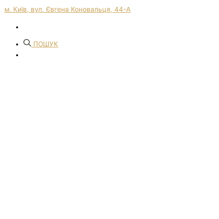
м. Київ, вул. Євгена Коновальця, 44-А
ПОШУК