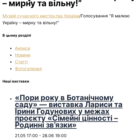
– мирну та вільну!”
Музей сучасного мистецтва України
/
Голосування “Я малюю
Україну – мирну та вільну!”
В цьому розділі
Анонси
Новини
Статті
Фотогалерея
Наші виставки
«Пори року в Ботанічному
саду» — виставка Лариси та
Ірини Годунових у межах
проєкту «Сімейні цінності –
Родинні зв’язки»
21.05 17:00
-
28.06 19:00