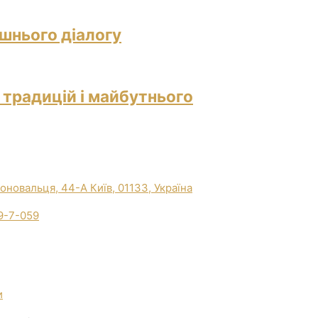
ішнього діалогу
 традицій і майбутнього
Коновальця, 44-А Київ, 01133, Україна
9-7-059
и