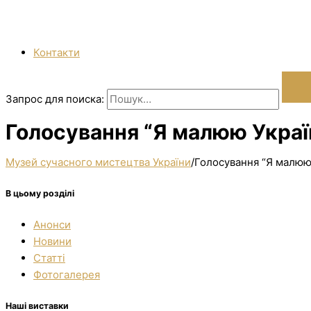
Контакти
Запрос для поиска:
Голосування “Я малюю Україн
Музей сучасного мистецтва України
/
Голосування “Я малюю 
В цьому розділі
Анонси
Новини
Статті
Фотогалерея
Наші виставки