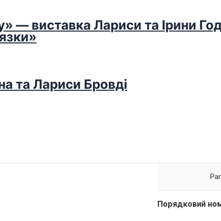
у» — виставка Лариси та Ірини Го
’язки»
на та Лариси Бровді
Par
Порядковий ном