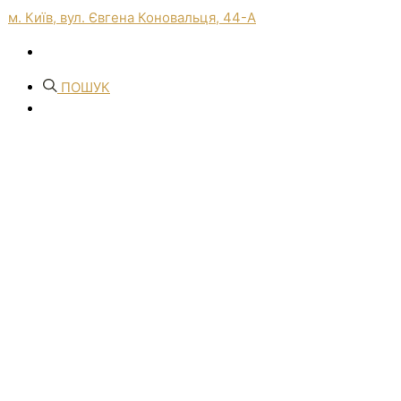
м. Київ, вул. Євгена Коновальця, 44-А
ПОШУК