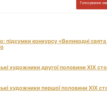
Голосування зав
ю: підсумки конкурсу «Великодні свята
го
ські художники другої половини ХІХ сто
ські художники першої половини ХІХ ст