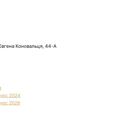
. Євгена Коновальця, 44-А
и
урс 2024
урс 2026