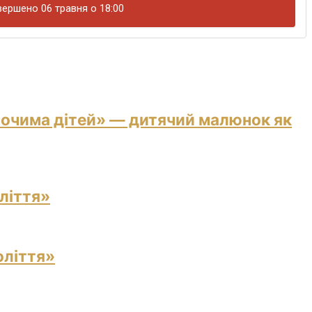
ершено 06 травня о 18:00
 очима дітей» — дитячий малюнок як
ліття»
оліття»