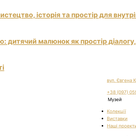
истецтво, історія та простір для внутр
: дитячий малюнок як простір діалогу,
ті
вул. Євгена 
+38 (097) 05
Музей
Колекції
Виставки
Нашi проект