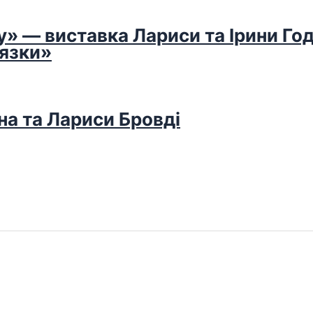
у» — виставка Лариси та Ірини Го
’язки»
на та Лариси Бровді