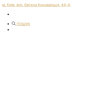
м. Київ, вул. Євгена Коновальця, 44-А
ПОШУК