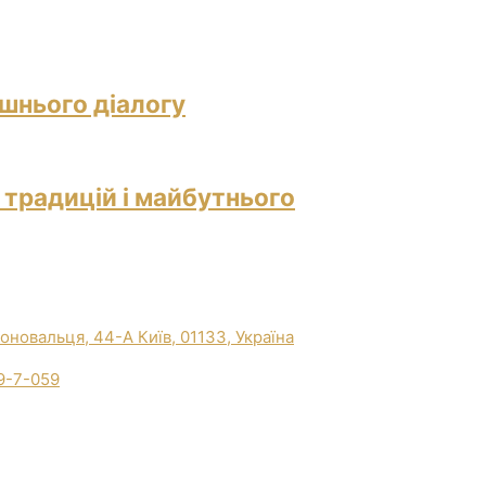
ішнього діалогу
 традицій і майбутнього
Коновальця, 44-А Київ, 01133, Україна
9-7-059