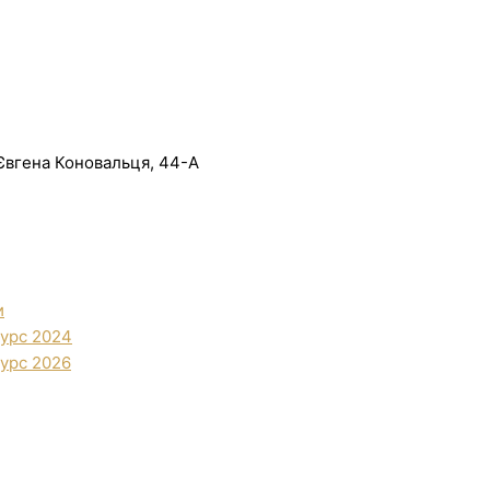
. Євгена Коновальця, 44-А
и
урс 2024
урс 2026