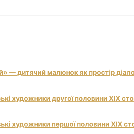
й» — дитячий малюнок як простір діало
ські художники другої половини ХІХ сто
ські художники першої половини ХІХ ст