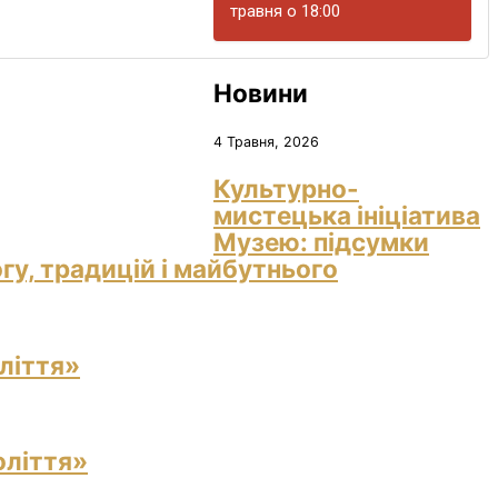
травня о 18:00
Новини
4 Травня, 2026
Культурно-
мистецька ініціатива
Музею: підсумки
гу, традицій і майбутнього
ліття»
оліття»