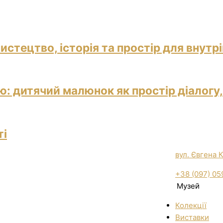
истецтво, історія та простір для внутр
: дитячий малюнок як простір діалогу,
ті
вул. Євгена 
+38 (097) 05
Музей
Колекції
Виставки