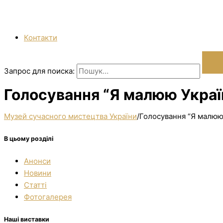
Контакти
Запрос для поиска:
Голосування “Я малюю Україн
Музей сучасного мистецтва України
/
Голосування “Я малюю 
В цьому розділі
Анонси
Новини
Статті
Фотогалерея
Наші виставки