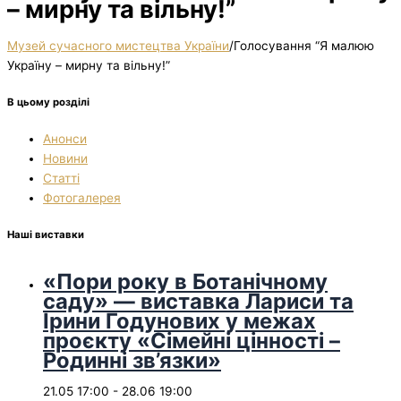
– мирну та вільну!”
Музей сучасного мистецтва України
/
Голосування “Я малюю
Україну – мирну та вільну!”
В цьому розділі
Анонси
Новини
Статті
Фотогалерея
Наші виставки
«Пори року в Ботанічному
саду» — виставка Лариси та
Ірини Годунових у межах
проєкту «Сімейні цінності –
Родинні зв’язки»
21.05 17:00
-
28.06 19:00