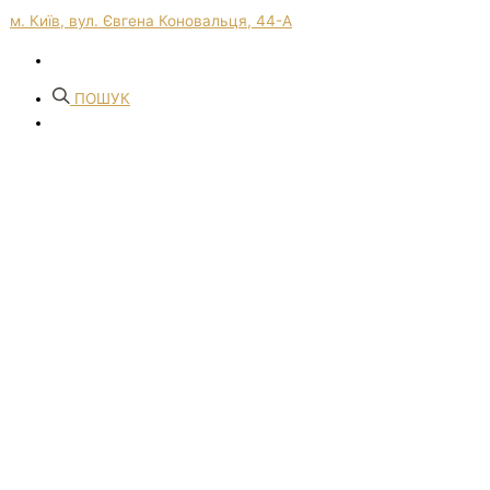
м. Київ, вул. Євгена Коновальця, 44-А
ПОШУК