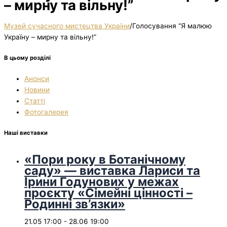
– мирну та вільну!”
Музей сучасного мистецтва України
/
Голосування “Я малюю
Україну – мирну та вільну!”
В цьому розділі
Анонси
Новини
Статті
Фотогалерея
Наші виставки
«Пори року в Ботанічному
саду» — виставка Лариси та
Ірини Годунових у межах
проєкту «Сімейні цінності –
Родинні зв’язки»
21.05 17:00
-
28.06 19:00