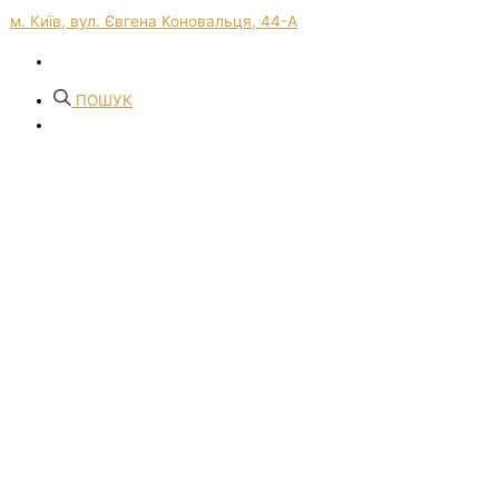
м. Київ, вул. Євгена Коновальця, 44-А
ПОШУК