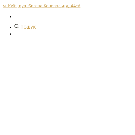
м. Київ, вул. Євгена Коновальця, 44-А
ПОШУК