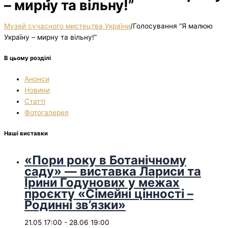
– мирну та вільну!”
Музей сучасного мистецтва України
/
Голосування “Я малюю
Україну – мирну та вільну!”
В цьому розділі
Анонси
Новини
Статті
Фотогалерея
Наші виставки
«Пори року в Ботанічному
саду» — виставка Лариси та
Ірини Годунових у межах
проєкту «Сімейні цінності –
Родинні зв’язки»
21.05 17:00
-
28.06 19:00