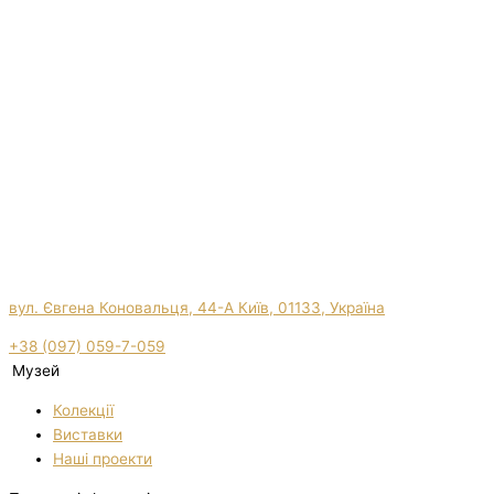
вул. Євгена Коновальця, 44-А Київ, 01133, Україна
+38 (097) 059-7-059
Музей
Колекції
Виставки
Нашi проекти