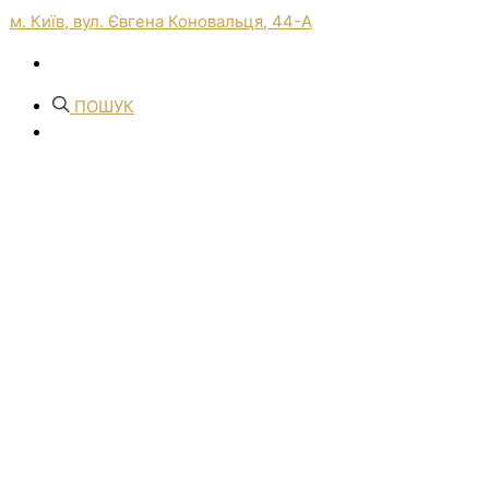
м. Київ, вул. Євгена Коновальця, 44-А
ПОШУК