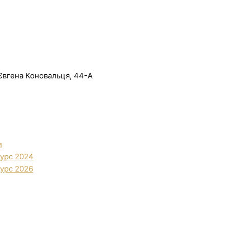
. Євгена Коновальця, 44-А
и
урс 2024
урс 2026