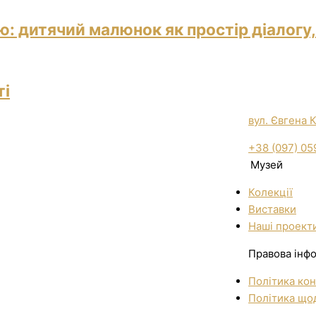
: дитячий малюнок як простір діалогу,
ті
вул. Євгена 
+38 (097) 05
Музей
Колекції
Виставки
Нашi проект
Правова інф
Політика кон
Політика щод