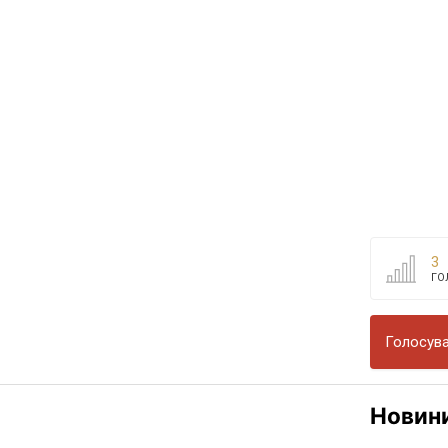
3
ГО
Голосува
Новин