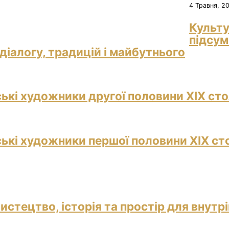
4 Травня, 2
Культу
підсум
діалогу, традицій і майбутнього
ські художники другої половини ХІХ сто
ські художники першої половини ХІХ ст
истецтво, історія та простір для внутр