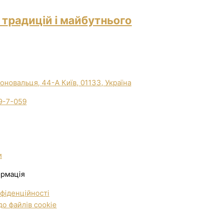
 традицій і майбутнього
Коновальця, 44-А Київ, 01133, Україна
9-7-059
и
ормація
фіденційності
о файлів cookie