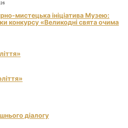
026
рно-мистецька ініціатива Музею:
ки конкурсу «Великодні свята очима
ліття»
оліття»
ішнього діалогу