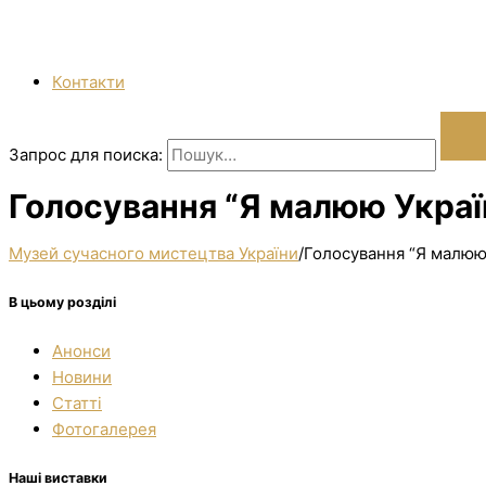
Контакти
Запрос для поиска:
Голосування “Я малюю Україн
Музей сучасного мистецтва України
/
Голосування “Я малюю 
В цьому розділі
Анонси
Новини
Статті
Фотогалерея
Наші виставки