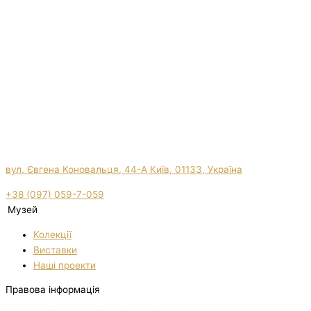
вул. Євгена Коновальця, 44-А Київ, 01133, Україна
+38 (097) 059-7-059
Музей
Колекції
Виставки
Нашi проекти
Правова інформація