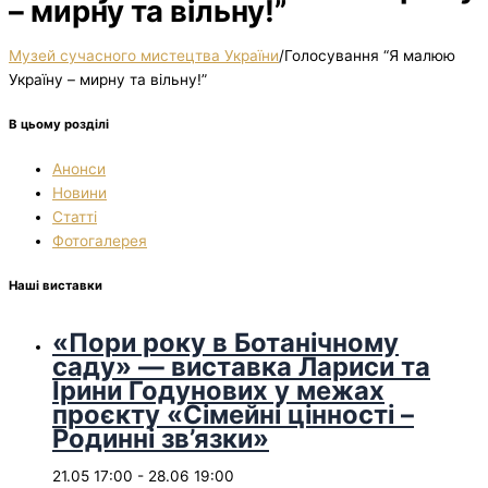
– мирну та вільну!”
Музей сучасного мистецтва України
/
Голосування “Я малюю
Україну – мирну та вільну!”
В цьому розділі
Анонси
Новини
Статті
Фотогалерея
Наші виставки
«Пори року в Ботанічному
саду» — виставка Лариси та
Ірини Годунових у межах
проєкту «Сімейні цінності –
Родинні зв’язки»
21.05 17:00
-
28.06 19:00