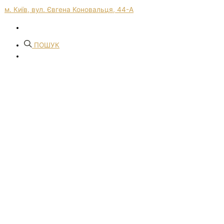
м. Київ, вул. Євгена Коновальця, 44-А
ПОШУК