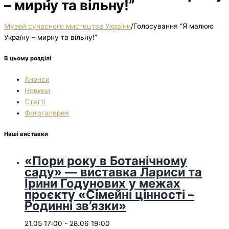
– мирну та вільну!”
Музей сучасного мистецтва України
/
Голосування “Я малюю
Україну – мирну та вільну!”
В цьому розділі
Анонси
Новини
Статті
Фотогалерея
Наші виставки
«Пори року в Ботанічному
саду» — виставка Лариси та
Ірини Годунових у межах
проєкту «Сімейні цінності –
Родинні зв’язки»
21.05 17:00
-
28.06 19:00