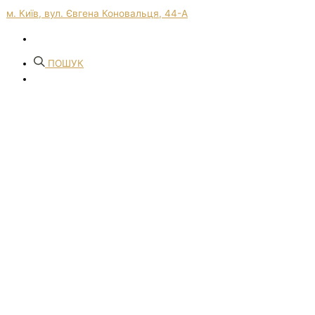
м. Київ, вул. Євгена Коновальця, 44-А
ПОШУК