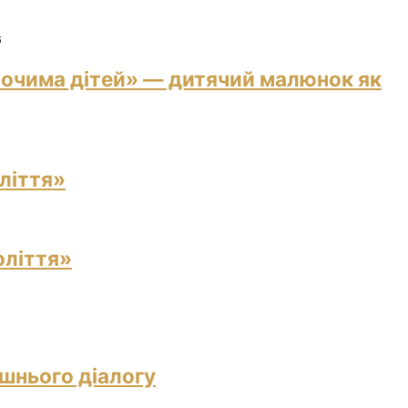
6
 очима дітей» — дитячий малюнок як
ліття»
оліття»
ішнього діалогу