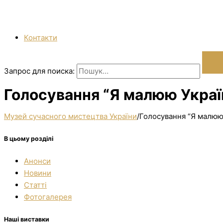
Контакти
Запрос для поиска:
Голосування “Я малюю Україн
Музей сучасного мистецтва України
/
Голосування “Я малюю 
В цьому розділі
Анонси
Новини
Статті
Фотогалерея
Наші виставки