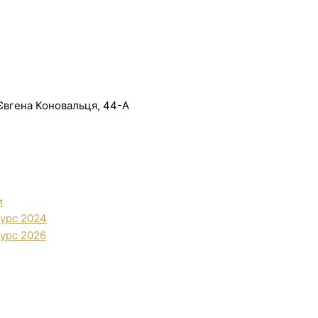
. Євгена Коновальця, 44-А
и
урс 2024
урс 2026