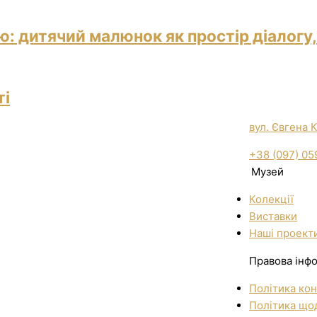
: дитячий малюнок як простір діалогу,
ті
вул. Євгена 
+38 (097) 05
Музей
Колекції
Виставки
Нашi проект
Правова інф
Політика кон
Політика щод