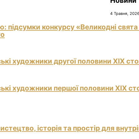
Новини
4 Травня, 202
ю: підсумки конкурсу «Великодні свята
го
ські художники другої половини ХІХ сто
ські художники першої половини ХІХ ст
истецтво, історія та простір для внутр