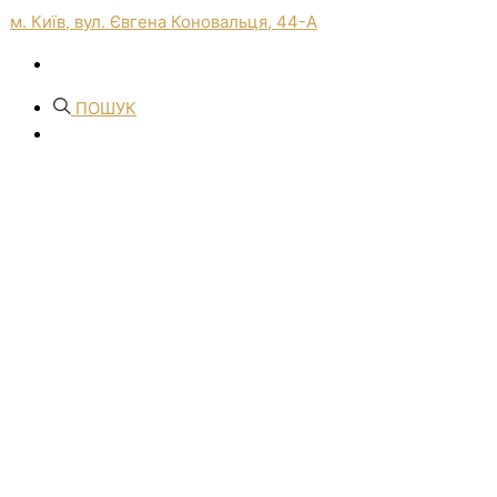
м. Київ, вул. Євгена Коновальця, 44-А
ПОШУК