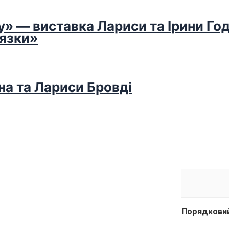
у» — виставка Лариси та Ірини Го
’язки»
на та Лариси Бровді
Порядковий