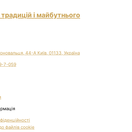
 традицій і майбутнього
Коновальця, 44-А Київ, 01133, Україна
9-7-059
и
ормація
фіденційності
о файлів cookie