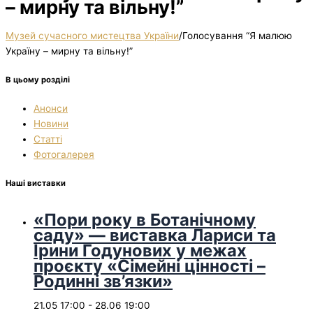
– мирну та вільну!”
Музей сучасного мистецтва України
/
Голосування “Я малюю
Україну – мирну та вільну!”
В цьому розділі
Анонси
Новини
Статті
Фотогалерея
Наші виставки
«Пори року в Ботанічному
саду» — виставка Лариси та
Ірини Годунових у межах
проєкту «Сімейні цінності –
Родинні зв’язки»
21.05 17:00
-
28.06 19:00