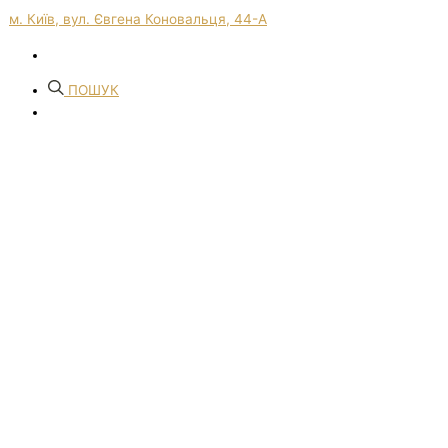
м. Київ, вул. Євгена Коновальця, 44-А
ПОШУК