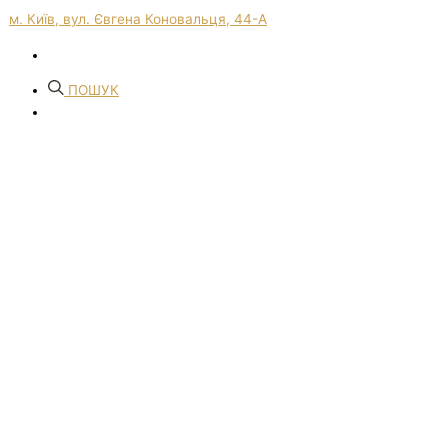
м. Київ, вул. Євгена Коновальця, 44-А
ПОШУК