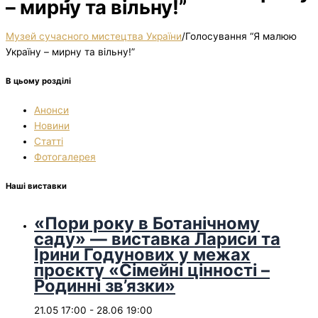
– мирну та вільну!”
Музей сучасного мистецтва України
/
Голосування “Я малюю
Україну – мирну та вільну!”
В цьому розділі
Анонси
Новини
Статті
Фотогалерея
Наші виставки
«Пори року в Ботанічному
саду» — виставка Лариси та
Ірини Годунових у межах
проєкту «Сімейні цінності –
Родинні зв’язки»
21.05 17:00
-
28.06 19:00