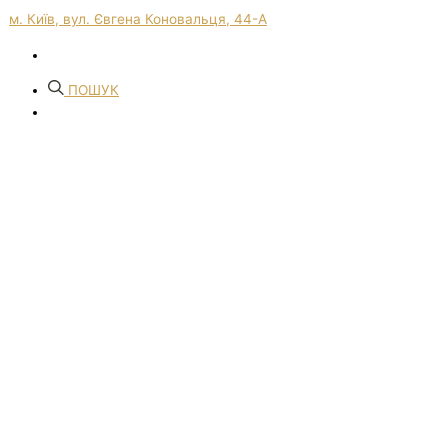
м. Київ, вул. Євгена Коновальця, 44-А
ПОШУК