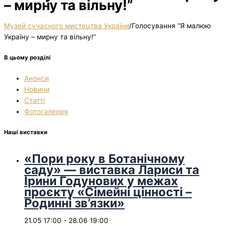
– мирну та вільну!”
Музей сучасного мистецтва України
/
Голосування “Я малюю
Україну – мирну та вільну!”
В цьому розділі
Анонси
Новини
Статті
Фотогалерея
Наші виставки
«Пори року в Ботанічному
саду» — виставка Лариси та
Ірини Годунових у межах
проєкту «Сімейні цінності –
Родинні зв’язки»
21.05 17:00
-
28.06 19:00