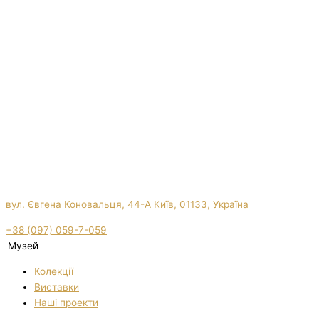
вул. Євгена Коновальця, 44-А Київ, 01133, Україна
+38 (097) 059-7-059
Музей
Колекції
Виставки
Нашi проекти