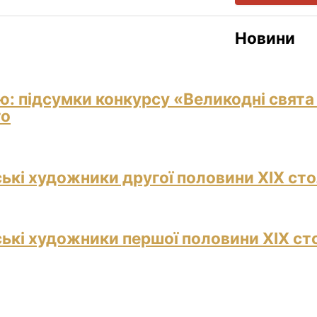
Новини
ю: підсумки конкурсу «Великодні свята
го
ські художники другої половини ХІХ сто
ські художники першої половини ХІХ ст