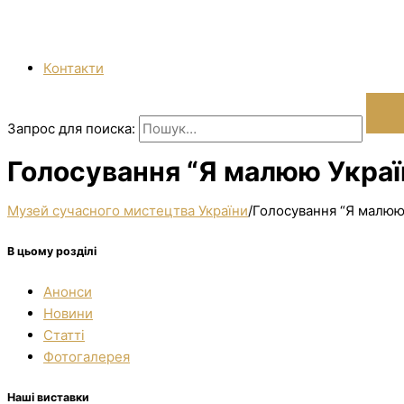
Контакти
Запрос для поиска:
Голосування “Я малюю Україн
Музей сучасного мистецтва України
/
Голосування “Я малюю 
В цьому розділі
Анонси
Новини
Статті
Фотогалерея
Наші виставки