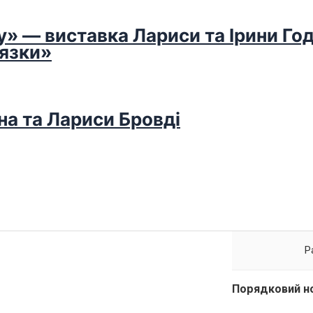
у» — виставка Лариси та Ірини Го
’язки»
на та Лариси Бровді
P
Порядковий н