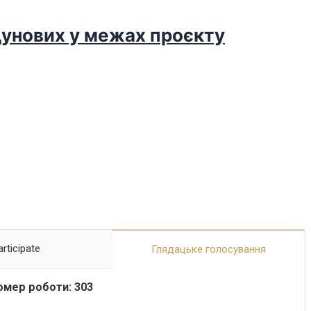
дунових у межах проєкту
articipate
Глядацьке голосування
омер роботи: 303