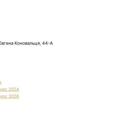
. Євгена Коновальця, 44-А
и
урс 2024
урс 2026