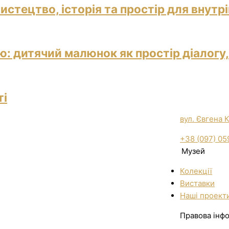
истецтво, історія та простір для внутр
: дитячий малюнок як простір діалогу,
ті
вул. Євгена 
+38 (097) 05
Музей
Колекції
Виставки
Нашi проект
Правова інф