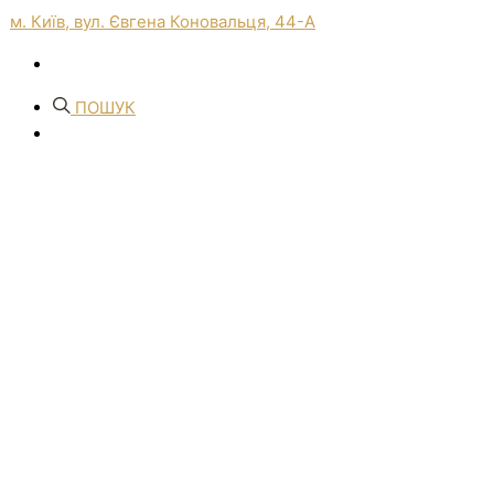
м. Київ, вул. Євгена Коновальця, 44-А
ПОШУК