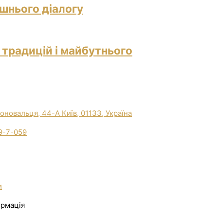
ішнього діалогу
 традицій і майбутнього
Коновальця, 44-А Київ, 01133, Україна
9-7-059
и
ормація