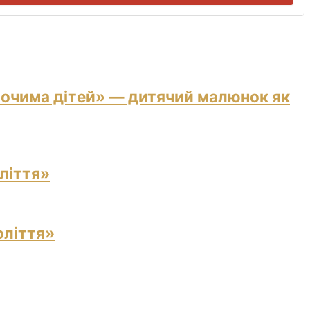
 очима дітей» — дитячий малюнок як
ліття»
оліття»