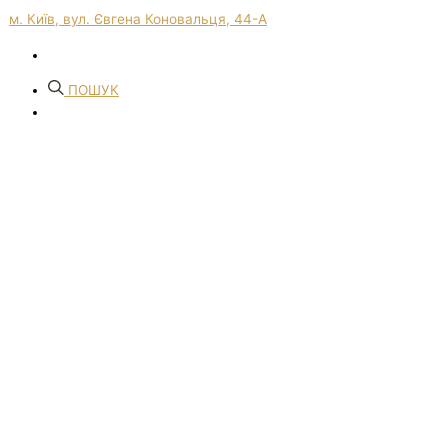
м. Київ, вул. Євгена Коновальця, 44-А
ПОШУК