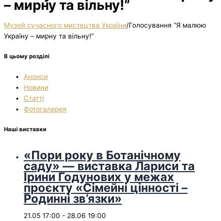
– мирну та вільну!”
Музей сучасного мистецтва України
/
Голосування “Я малюю
Україну – мирну та вільну!”
В цьому розділі
Анонси
Новини
Статті
Фотогалерея
Наші виставки
«Пори року в Ботанічному
саду» — виставка Лариси та
Ірини Годунових у межах
проєкту «Сімейні цінності –
Родинні зв’язки»
21.05 17:00
-
28.06 19:00