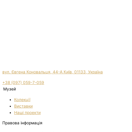
вул. Євгена Коновальця, 44-А Київ, 01133, Україна
+38 (097) 059-7-059
Музей
Колекції
Виставки
Нашi проекти
Правова інформація