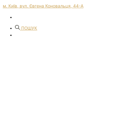
м. Київ, вул. Євгена Коновальця, 44-А
ПОШУК