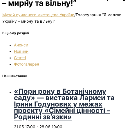
– мирну та вільну!”
Музей сучасного мистецтва України
/
Голосування “Я малюю
Україну – мирну та вільну!”
В цьому розділі
Анонси
Новини
Статті
Фотогалерея
Наші виставки
«Пори року в Ботанічному
саду» — виставка Лариси та
Ірини Годунових у межах
проєкту «Сімейні цінності –
Родинні зв’язки»
21.05 17:00
-
28.06 19:00