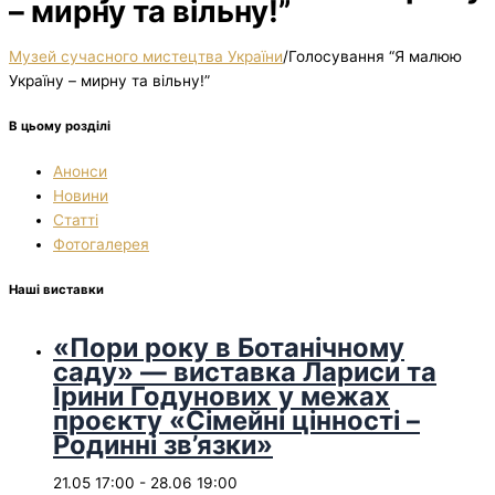
– мирну та вільну!”
Музей сучасного мистецтва України
/
Голосування “Я малюю
Україну – мирну та вільну!”
В цьому розділі
Анонси
Новини
Статті
Фотогалерея
Наші виставки
«Пори року в Ботанічному
саду» — виставка Лариси та
Ірини Годунових у межах
проєкту «Сімейні цінності –
Родинні зв’язки»
21.05 17:00
-
28.06 19:00