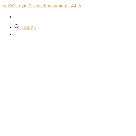
м. Київ, вул. Євгена Коновальця, 44-А
ПОШУК